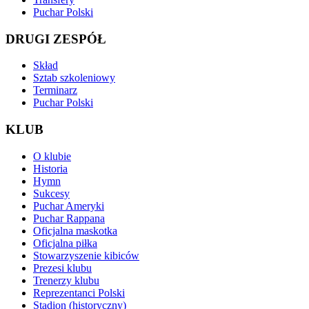
Puchar Polski
DRUGI ZESPÓŁ
Skład
Sztab szkoleniowy
Terminarz
Puchar Polski
KLUB
O klubie
Historia
Hymn
Sukcesy
Puchar Ameryki
Puchar Rappana
Oficjalna maskotka
Oficjalna piłka
Stowarzyszenie kibiców
Prezesi klubu
Trenerzy klubu
Reprezentanci Polski
Stadion (historyczny)