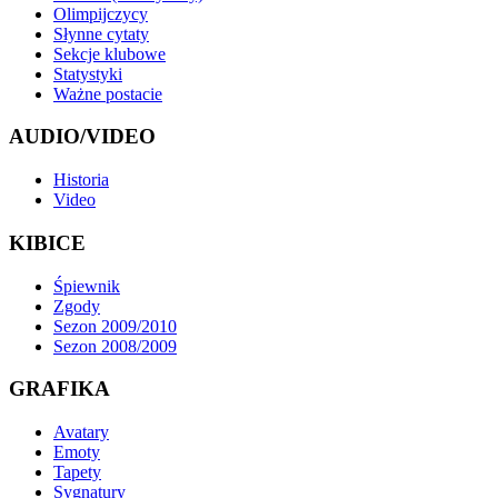
Olimpijczycy
Słynne cytaty
Sekcje klubowe
Statystyki
Ważne postacie
AUDIO/VIDEO
Historia
Video
KIBICE
Śpiewnik
Zgody
Sezon 2009/2010
Sezon 2008/2009
GRAFIKA
Avatary
Emoty
Tapety
Sygnatury