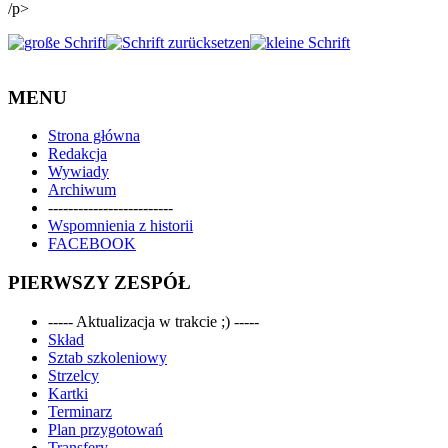
/p>
MENU
Strona główna
Redakcja
Wywiady
Archiwum
-------------------------
Wspomnienia z historii
FACEBOOK
PIERWSZY ZESPÓŁ
----- Aktualizacja w trakcie ;) -----
Skład
Sztab szkoleniowy
Strzelcy
Kartki
Terminarz
Plan przygotowań
Transfery