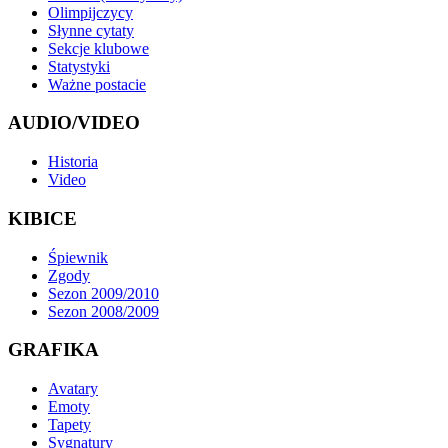
Olimpijczycy
Słynne cytaty
Sekcje klubowe
Statystyki
Ważne postacie
AUDIO/VIDEO
Historia
Video
KIBICE
Śpiewnik
Zgody
Sezon 2009/2010
Sezon 2008/2009
GRAFIKA
Avatary
Emoty
Tapety
Sygnatury