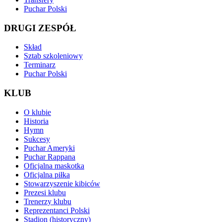
Puchar Polski
DRUGI ZESPÓŁ
Skład
Sztab szkoleniowy
Terminarz
Puchar Polski
KLUB
O klubie
Historia
Hymn
Sukcesy
Puchar Ameryki
Puchar Rappana
Oficjalna maskotka
Oficjalna piłka
Stowarzyszenie kibiców
Prezesi klubu
Trenerzy klubu
Reprezentanci Polski
Stadion (historyczny)