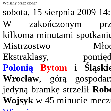
Wpisany przez cloner
sobota, 15 sierpnia 2009 14
W zakończonym prz
kilkoma minutami spotkani
Mistrzostwo Młod
Ekstraklasy, pomięd
Polonią
Bytom
i
Śląsk
Wrocław
, górą gospodar
jedyną bramkę strzelił
Rob
Wojsyk
w 45 minucie mecz