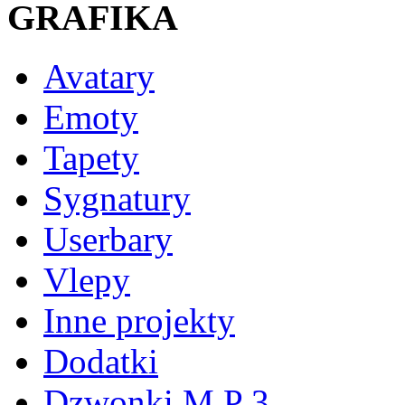
GRAFIKA
Avatary
Emoty
Tapety
Sygnatury
Userbary
Vlepy
Inne projekty
Dodatki
Dzwonki M P 3