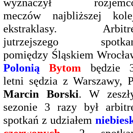
wyznaczył rozjemc
meczów najbliższej kole
ekstraklasy. Arbitr
jutrzejszego spotkan
pomiędzy Śląskiem Wrocła
Polonią
Bytom
będzie 3
letni sędzia z Warszawy, 
Marcin Borski
. W zeszł
sezonie 3 razy był arbit
spotkań z udziałem
niebies