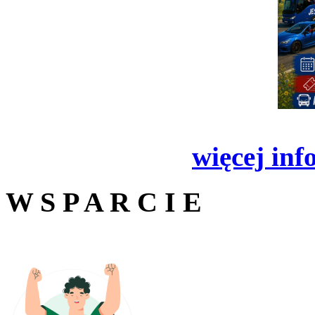
więcej inf
W S P A R C I E