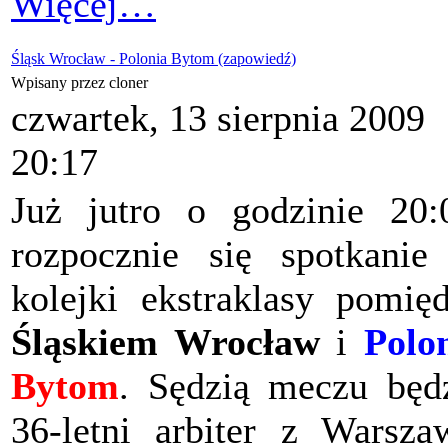
Więcej…
Śląsk Wrocław - Polonia Bytom (zapowiedź)
Wpisany przez cloner
czwartek, 13 sierpnia 2009
20:17
Już jutro o godzinie 20:
rozpocznie się spotkanie
kolejki ekstraklasy pomię
Śląskiem Wrocław
i
Polo
Bytom
. Sędzią meczu będ
36-letni arbiter z Warsza