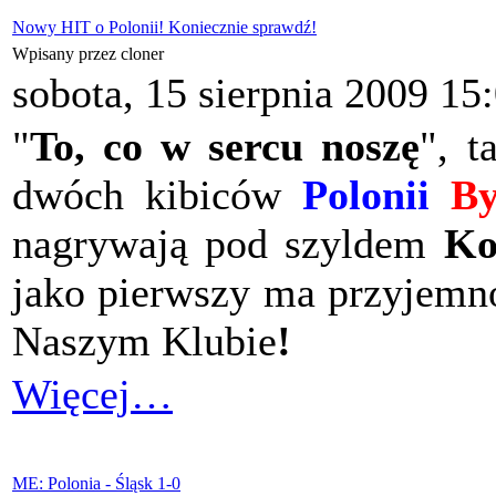
Nowy HIT o Polonii! Koniecznie sprawdź!
Wpisany przez cloner
sobota, 15 sierpnia 2009 15
"
To, co w sercu noszę
", t
dwóch kibiców
Polonii
B
nagrywają pod szyldem
Ko
jako pierwszy ma przyjemn
Naszym Klubie
!
Więcej…
ME: Polonia - Śląsk 1-0