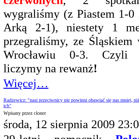
czerwonych
, 2 spotkan
wygraliśmy (z Piastem 1-0 
Arką 2-1), niestety 1 m
przegraliśmy, ze Śląskiem
Wrocławiu 0-3. Czyli .
liczymy na rewanż
!
Więcej…
Radzewicz: "nasi przeciwnicy nie powinni obawiać się nas mniej, ni
ich"
Wpisany przez cloner
środa, 12 sierpnia 2009 23: