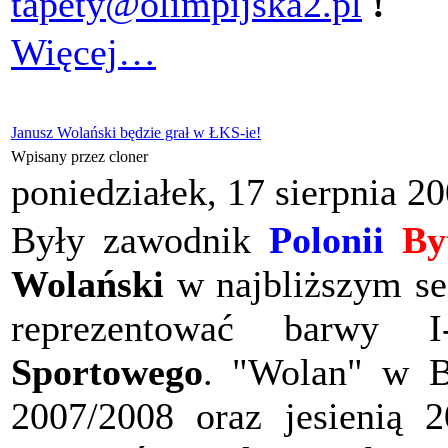
tapety@olimpijska2.pl
!
Więcej…
Janusz Wolański będzie grał w ŁKS-ie!
Wpisany przez cloner
poniedziałek, 17 sierpnia 2
Były zawodnik
Polonii
By
Wolański
w najbliższym se
reprezentować barwy 
Sportowego
. "Wolan" w B
2007/2008 oraz jesienią 