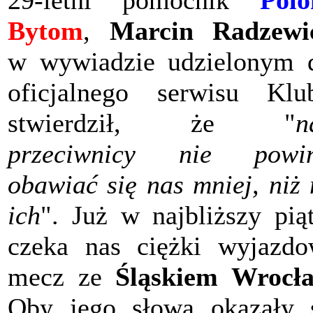
29-letni pomocnik
Polo
Bytom
,
Marcin Radzewi
w wywiadzie udzielonym 
oficjalnego serwisu Klu
stwierdził, że "
n
przeciwnicy nie powin
obawiać się nas mniej, niż
ich
". Już w najbliższy pią
czeka nas ciężki wyjazd
mecz ze
Śląskiem Wrocł
Oby jego słowa okazały 