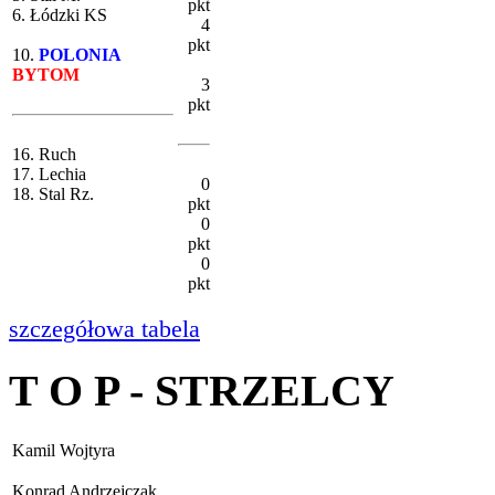
pkt
6. Łódzki KS
4
pkt
10.
POLONIA
BYTOM
3
pkt
16. Ruch
17. Lechia
0
18. Stal Rz.
pkt
0
pkt
0
pkt
szczegółowa tabela
T O P - STRZELCY
Kamil Wojtyra
Konrad Andrzejczak