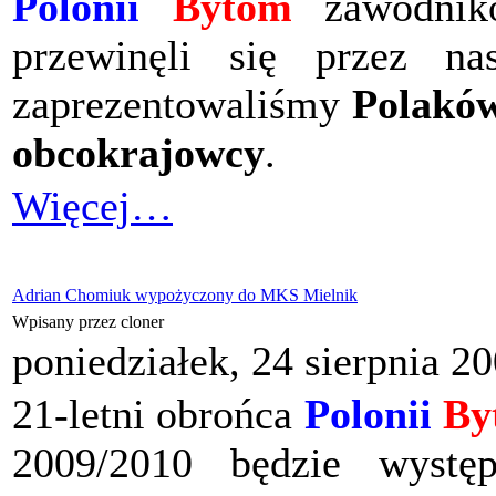
Polonii
Bytom
zawodnikó
przewinęli się przez n
zaprezentowaliśmy
Polakó
obcokrajowcy
.
Więcej…
Adrian Chomiuk wypożyczony do MKS Mielnik
Wpisany przez cloner
poniedziałek, 24 sierpnia 2
21-letni obrońca
Polonii
By
2009/2010 będzie wyst