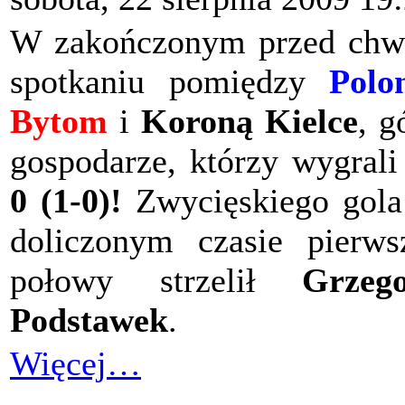
W zakończonym przed chw
spotkaniu pomiędzy
Polo
Bytom
i
Koroną Kielce
, g
gospodarze, którzy wygral
0 (1-0)
!
Zwycięskiego gol
doliczonym czasie pierws
połowy strzelił
Grzeg
Podstawek
.
Więcej…