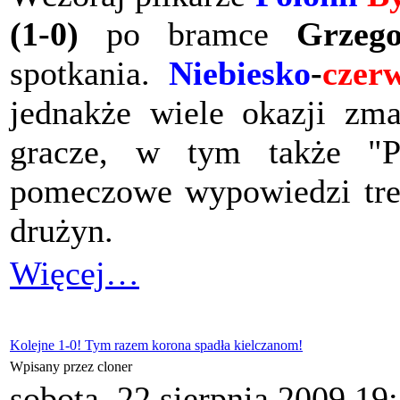
(1-0)
po bramce
Grzeg
spotkania.
Niebiesko
-
czer
jednakże wiele okazji zma
gracze, w tym także "Po
pomeczowe wypowiedzi tr
drużyn.
Więcej…
Kolejne 1-0! Tym razem korona spadła kielczanom!
Wpisany przez cloner
sobota, 22 sierpnia 2009 19