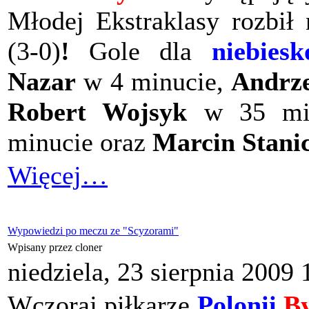
Młodej Ekstraklasy rozbił
(3-0)
!
Gole dla
niebiesk
Nazar
w 4 minucie,
Andrze
Robert Wojsyk
w 35 mi
minucie oraz
Marcin Stani
Więcej…
Wypowiedzi po meczu ze "Scyzorami"
Wpisany przez cloner
niedziela, 23 sierpnia 2009 
Wczoraj piłkarze
Polonii
B