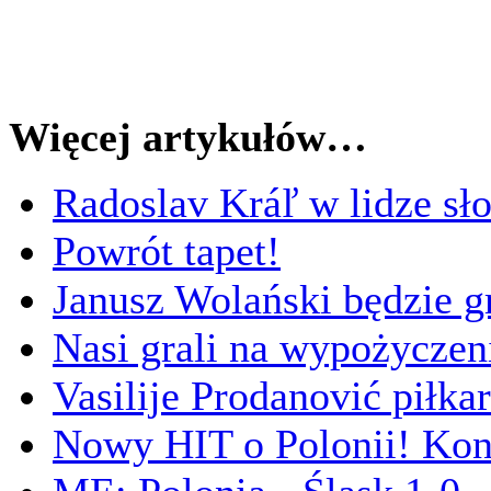
Więcej artykułów…
Radoslav Kráľ w lidze sł
Powrót tapet!
Janusz Wolański będzie g
Nasi grali na wypożyczen
Vasilije Prodanović piłk
Nowy HIT o Polonii! Kon