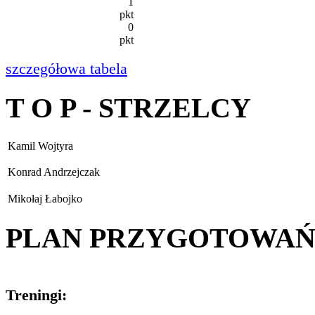
1
pkt
0
pkt
szczegółowa tabela
T O P - STRZELCY
Kamil Wojtyra
Konrad Andrzejczak
Mikołaj Łabojko
PLAN PRZYGOTOWA
Treningi: