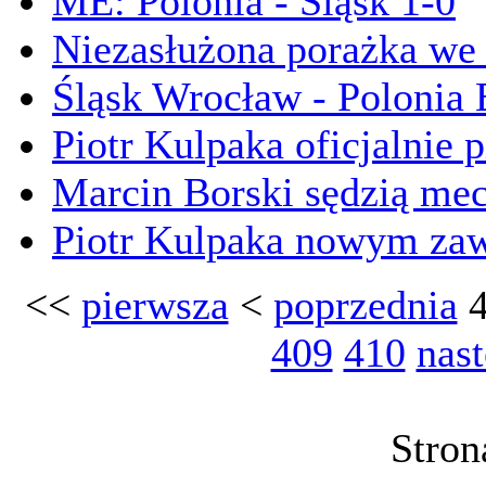
ME: Polonia - Śląsk 1-0
Niezasłużona porażka we
Śląsk Wrocław - Polonia
Piotr Kulpaka oficjalnie 
Marcin Borski sędzią me
Piotr Kulpaka nowym zaw
<<
pierwsza
<
poprzednia
409
410
nas
Stron