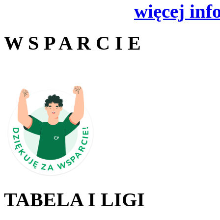
więcej inf
W S P A R C I E
TABELA I LIGI