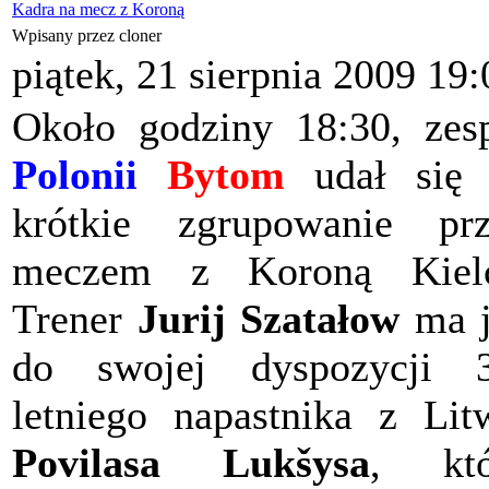
Kadra na mecz z Koroną
Wpisany przez cloner
piątek, 21 sierpnia 2009 19:
Około godziny 18:30, zes
Polonii
Bytom
udał się 
krótkie zgrupowanie pr
meczem z Koroną Kielc
Trener
Jurij Szatałow
ma j
do swojej dyspozycji 3
letniego napastnika z Lit
Povilasa Lukšysa
, któ