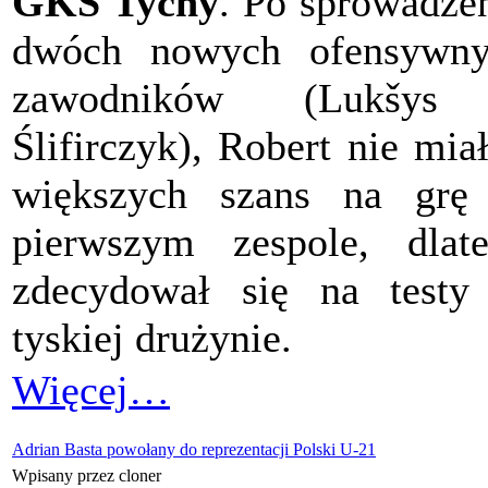
GKS Tychy
. Po sprowadze
dwóch nowych ofensywny
zawodników (Lukšys
Ślifirczyk), Robert nie mia
większych szans na grę
pierwszym zespole, dlat
zdecydował się na test
tyskiej drużynie.
Więcej…
Adrian Basta powołany do reprezentacji Polski U-21
Wpisany przez cloner