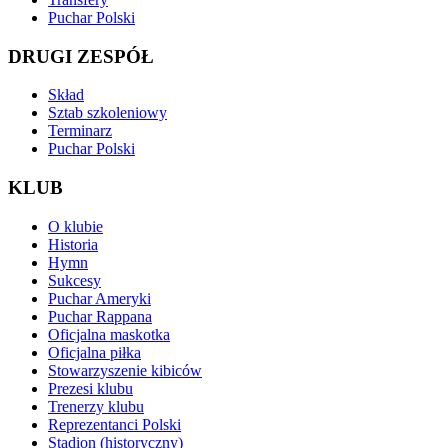
Puchar Polski
DRUGI ZESPÓŁ
Skład
Sztab szkoleniowy
Terminarz
Puchar Polski
KLUB
O klubie
Historia
Hymn
Sukcesy
Puchar Ameryki
Puchar Rappana
Oficjalna maskotka
Oficjalna piłka
Stowarzyszenie kibiców
Prezesi klubu
Trenerzy klubu
Reprezentanci Polski
Stadion (historyczny)