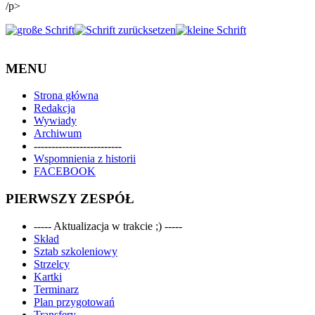
/p>
MENU
Strona główna
Redakcja
Wywiady
Archiwum
-------------------------
Wspomnienia z historii
FACEBOOK
PIERWSZY ZESPÓŁ
----- Aktualizacja w trakcie ;) -----
Skład
Sztab szkoleniowy
Strzelcy
Kartki
Terminarz
Plan przygotowań
Transfery