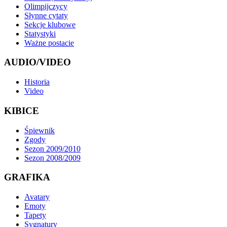
Olimpijczycy
Słynne cytaty
Sekcje klubowe
Statystyki
Ważne postacie
AUDIO/VIDEO
Historia
Video
KIBICE
Śpiewnik
Zgody
Sezon 2009/2010
Sezon 2008/2009
GRAFIKA
Avatary
Emoty
Tapety
Sygnatury