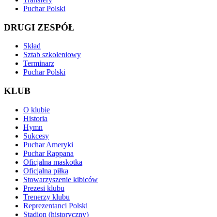
Puchar Polski
DRUGI ZESPÓŁ
Skład
Sztab szkoleniowy
Terminarz
Puchar Polski
KLUB
O klubie
Historia
Hymn
Sukcesy
Puchar Ameryki
Puchar Rappana
Oficjalna maskotka
Oficjalna piłka
Stowarzyszenie kibiców
Prezesi klubu
Trenerzy klubu
Reprezentanci Polski
Stadion (historyczny)