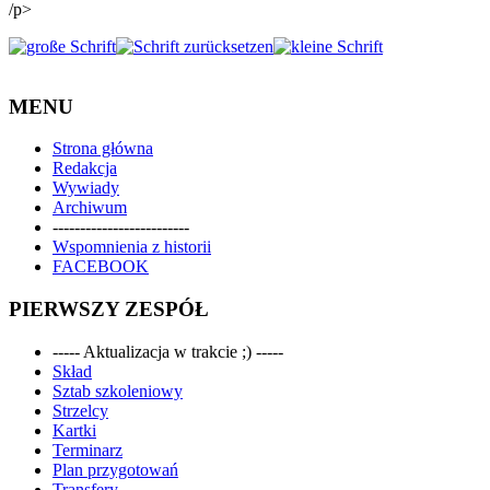
/p>
MENU
Strona główna
Redakcja
Wywiady
Archiwum
-------------------------
Wspomnienia z historii
FACEBOOK
PIERWSZY ZESPÓŁ
----- Aktualizacja w trakcie ;) -----
Skład
Sztab szkoleniowy
Strzelcy
Kartki
Terminarz
Plan przygotowań
Transfery