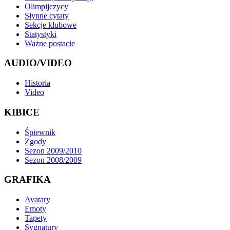
Olimpijczycy
Słynne cytaty
Sekcje klubowe
Statystyki
Ważne postacie
AUDIO/VIDEO
Historia
Video
KIBICE
Śpiewnik
Zgody
Sezon 2009/2010
Sezon 2008/2009
GRAFIKA
Avatary
Emoty
Tapety
Sygnatury