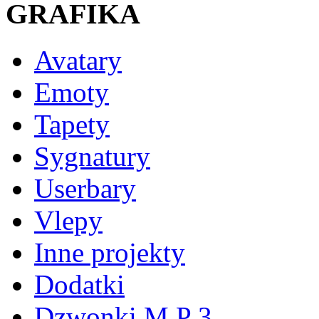
GRAFIKA
Avatary
Emoty
Tapety
Sygnatury
Userbary
Vlepy
Inne projekty
Dodatki
Dzwonki M P 3