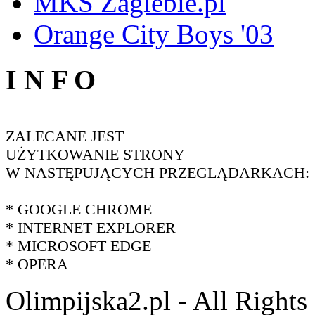
MKS Zaglebie.pl
Orange City Boys '03
I N F O
ZALECANE JEST
UŻYTKOWANIE STRONY
W NASTĘPUJĄCYCH PRZEGLĄDARKACH:
* GOOGLE CHROME
* INTERNET EXPLORER
* MICROSOFT EDGE
* OPERA
Olimpijska2.pl - All Right