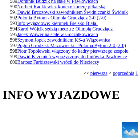
589
Dominik Budzik na stałe w Pawłowicach
590
Norbert Radkiewicz kończy karierę piłkarską
591
Dawid Brzozowski zawodnikiem Świdniczanki Świdnik
592
Polonia Bytom - Olimpia Grudziądz 2-0 (2-0)
593
Info wyjazdowe: kierunek Bielsko-Biała!
594
Karol Wójcik sędzią meczu z Olimpią Grudziądz
595
Jacek Wuwer na stałe w Goczałkowicach
596
Szymon Jopek zawodnikiem KS-u Wiązownica
597
Pogoń Grodzisk Mazowiecki - Polonia Bytom 2-0 (2-0)
598
Piotr Topolewski włączony do kadry pierwszego zespołu
599
Dawid Krzemień wypożyczony do Pniówka Pawłowice
600
Bartosz Farbiszewski wrócił do Niecieczy
<<
pierwsza
<
poprzednia
1
INFO WYJAZDOWE