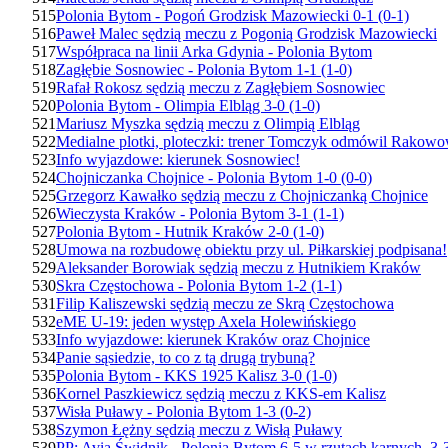
515
Polonia Bytom - Pogoń Grodzisk Mazowiecki 0-1 (0-1)
516
Paweł Malec sędzią meczu z Pogonią Grodzisk Mazowiecki
517
Współpraca na linii Arka Gdynia - Polonia Bytom
518
Zagłębie Sosnowiec - Polonia Bytom 1-1 (1-0)
519
Rafał Rokosz sędzią meczu z Zagłębiem Sosnowiec
520
Polonia Bytom - Olimpia Elbląg 3-0 (1-0)
521
Mariusz Myszka sędzią meczu z Olimpią Elbląg
522
Medialne plotki, ploteczki: trener Tomczyk odmówil Rakowo
523
Info wyjazdowe: kierunek Sosnowiec!
524
Chojniczanka Chojnice - Polonia Bytom 1-0 (0-0)
525
Grzegorz Kawałko sędzią meczu z Chojniczanką Chojnice
526
Wieczysta Kraków - Polonia Bytom 3-1 (1-1)
527
Polonia Bytom - Hutnik Kraków 2-0 (1-0)
528
Umowa na rozbudowę obiektu przy ul. Piłkarskiej podpisana!
529
Aleksander Borowiak sędzią meczu z Hutnikiem Kraków
530
Skra Częstochowa - Polonia Bytom 1-2 (1-1)
531
Filip Kaliszewski sędzią meczu ze Skrą Częstochowa
532
eME U-19: jeden występ Axela Holewińskiego
533
Info wyjazdowe: kierunek Kraków oraz Chojnice
534
Panie sąsiedzie, to co z tą drugą trybuną?
535
Polonia Bytom - KKS 1925 Kalisz 3-0 (1-0)
536
Kornel Paszkiewicz sędzią meczu z KKS-em Kalisz
537
Wisła Puławy - Polonia Bytom 1-3 (0-2)
538
Szymon Łężny sędzią meczu z Wisłą Puławy
539
PP: Avia Świdnik - Polonia Bytom 6-5 w rzutach karnych, 3-3