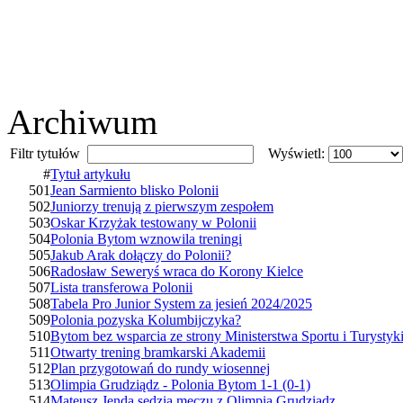
Archiwum
Filtr tytułów
Wyświetl:
#
Tytuł artykułu
501
Jean Sarmiento blisko Polonii
502
Juniorzy trenują z pierwszym zespołem
503
Oskar Krzyżak testowany w Polonii
504
Polonia Bytom wznowila treningi
505
Jakub Arak dołączy do Polonii?
506
Radosław Seweryś wraca do Korony Kielce
507
Lista transferowa Polonii
508
Tabela Pro Junior System za jesień 2024/2025
509
Polonia pozyska Kolumbijczyka?
510
Bytom bez wsparcia ze strony Ministerstwa Sportu i Turystyk
511
Otwarty trening bramkarski Akademii
512
Plan przygotowań do rundy wiosennej
513
Olimpia Grudziądz - Polonia Bytom 1-1 (0-1)
514
Mateusz Jenda sędzią meczu z Olimpią Grudziądz