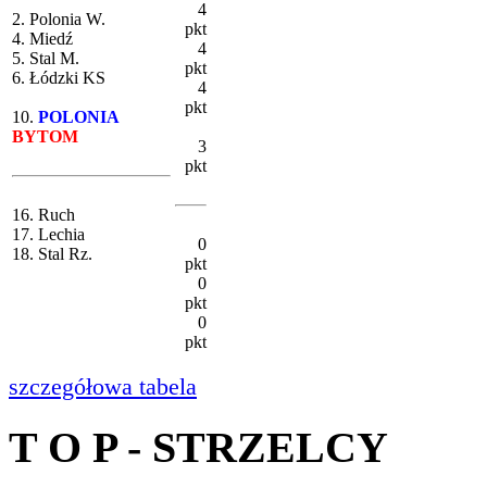
4
2. Polonia W.
pkt
4. Miedź
4
5. Stal M.
pkt
6. Łódzki KS
4
pkt
10.
POLONIA
BYTOM
3
pkt
16. Ruch
17. Lechia
0
18. Stal Rz.
pkt
0
pkt
0
pkt
szczegółowa tabela
T O P - STRZELCY