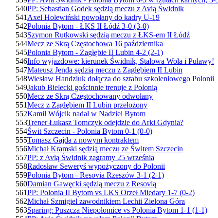
540
PP: Sebastian Godek sędzią meczu z Avią Świdnik
541
Axel Holewiński powołany do kadry U-19
542
Polonia Bytom - ŁKS II Łódź 3-0 (3-0)
543
Szymon Rutkowski sędzią meczu z ŁKS-em II Łódź
544
Mecz ze Skrą Częstochowa 16 października
545
Polonia Bytom - Zagłębie II Lubin 4-2 (2-1)
546
Info wyjazdowe: kierunek Świdnik, Stalowa Wola i Puławy!
547
Mateusz Jenda sędzią meczu z Zagłębiem II Lubin
548
Wiesław Handziuk dołącza do sztabu szkoleniowego Polonii
549
Jakub Bielecki gościnnie trenuje z Polonią
550
Mecz ze Skrą Częstochowany odwołany
551
Mecz z Zagłębiem II Lubin przełożony
552
Kamil Wójcik nadal w Nadziei Bytom
553
Trener Łukasz Tomczyk odejdzie do Arki Gdynia?
554
Świt Szczecin - Polonia Bytom 0-1 (0-0)
555
Tomasz Gajda z nowym kontraktem
556
Michał Kramski sędzią meczu ze Świtem Szczecin
557
PP: z Avią Świdnik zagramy 25 września
558
Radosław Seweryś wypożyczony do Polonii
559
Polonia Bytom - Resovia Rzeszów 3-1 (2-1)
560
Damian Gawęcki sędzią meczu z Resovią
561
PP: Polonia II Bytom vs LKS Orzeł Miedary 1-7 (0-2)
562
Michał Szmigiel zawodnikiem Lechii Zielona Góra
563
Sparing: Puszcza Niepołomice vs Polonia Bytom 1-1 (1-1)