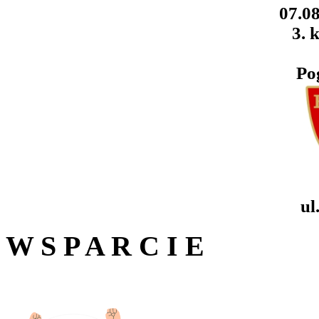
07.08
3. k
Po
ul
W S P A R C I E