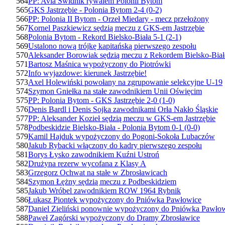
564
PP: Avia Świdnik rywalem Polonii Bytom
565
GKS Jastrzębie - Polonia Bytom 2-4 (0-2)
566
PP: Polonia II Bytom - Orzeł Miedary - mecz przełożony
567
Kornel Paszkiewicz sędzią meczu z GKS-em Jastrzębie
568
Polonia Bytom - Rekord Bielsko-Biała 5-1 (2-1)
569
Ustalono nową trójkę kapitańską pierwszego zespołu
570
Aleksander Borowiak sędzią meczu z Rekordem Bielsko-Biał
571
Bartosz Maśnica wypożyczony do Piotrówki
572
Info wyjazdowe: kierunek Jastrzębie!
573
Axel Holewiński powołany na zgrupowanie selekcyjne U-19
574
Szymon Gniełka na stałe zawodnikiem Unii Oświęcim
575
PP: Polonia Bytom - GKS Jastrzębie 2-0 (1-0)
576
Denis Bardl i Denis Sojka zawodnikami Orła Nakło Śląskie
577
PP: Aleksander Kozieł sędzią meczu w GKS-em Jastrzębie
578
Podbeskidzie Bielsko-Biała - Polonia Bytom 0-1 (0-0)
579
Kamil Hajduk wypożyczony do Pogoni-Sokoła Lubaczów
580
Jakub Rybacki włączony do kadry pierwszego zespołu
581
Borys Łysko zawodnikiem Kuźni Ustroń
582
Drużyna rezerw wycofana z Klasy A
583
Grzegorz Ochwat na stałe w Zbrosławicach
584
Szymon Łężny sędzią meczu z Podbeskidziem
585
Jakub Wróbel zawodnikiem ROW 1964 Rybnik
586
Łukasz Piontek wypożyczony do Pniówka Pawłowice
587
Daniel Zieliński ponownie wypożyczony do Pniówka Pawło
588
Paweł Zagórski wypożyczony do Dramy Zbrosławice