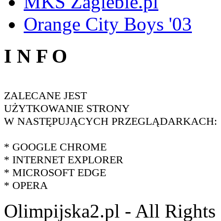
MKS Zaglebie.pl
Orange City Boys '03
I N F O
ZALECANE JEST
UŻYTKOWANIE STRONY
W NASTĘPUJĄCYCH PRZEGLĄDARKACH:
* GOOGLE CHROME
* INTERNET EXPLORER
* MICROSOFT EDGE
* OPERA
Olimpijska2.pl - All Right