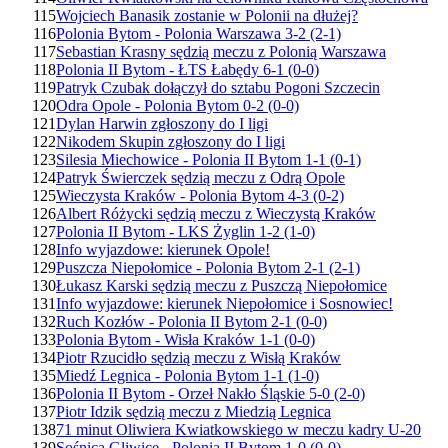
115
Wojciech Banasik zostanie w Polonii na dłużej?
116
Polonia Bytom - Polonia Warszawa 3-2 (2-1)
117
Sebastian Krasny sędzią meczu z Polonią Warszawa
118
Polonia II Bytom - ŁTS Łabędy 6-1 (0-0)
119
Patryk Czubak dołączył do sztabu Pogoni Szczecin
120
Odra Opole - Polonia Bytom 0-2 (0-0)
121
Dylan Harwin zgłoszony do I ligi
122
Nikodem Skupin zgłoszony do I ligi
123
Silesia Miechowice - Polonia II Bytom 1-1 (0-1)
124
Patryk Świerczek sędzią meczu z Odrą Opole
125
Wieczysta Kraków - Polonia Bytom 4-3 (0-2)
126
Albert Różycki sędzią meczu z Wieczystą Kraków
127
Polonia II Bytom - LKS Żyglin 1-2 (1-0)
128
Info wyjazdowe: kierunek Opole!
129
Puszcza Niepołomice - Polonia Bytom 2-1 (2-1)
130
Łukasz Karski sędzią meczu z Puszczą Niepołomice
131
Info wyjazdowe: kierunek Niepołomice i Sosnowiec!
132
Ruch Kozłów - Polonia II Bytom 2-1 (0-0)
133
Polonia Bytom - Wisła Kraków 1-1 (0-0)
134
Piotr Rzucidło sędzią meczu z Wisłą Kraków
135
Miedź Legnica - Polonia Bytom 1-1 (1-0)
136
Polonia II Bytom - Orzeł Nakło Śląskie 5-0 (2-0)
137
Piotr Idzik sędzią meczu z Miedzią Legnica
138
71 minut Oliwiera Kwiatkowskiego w meczu kadry U-20
139
Sośnica Gliwice - Polonia II Bytom 1-0 (0-0)