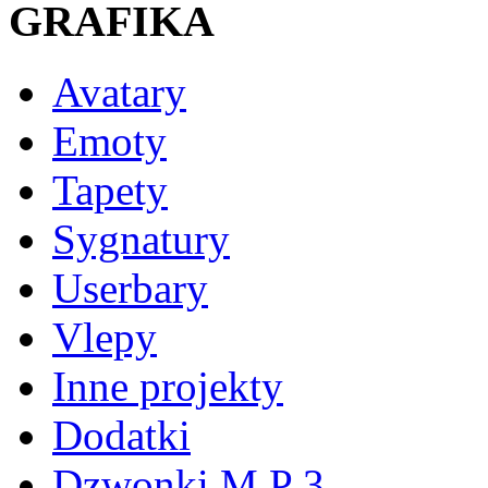
GRAFIKA
Avatary
Emoty
Tapety
Sygnatury
Userbary
Vlepy
Inne projekty
Dodatki
Dzwonki M P 3