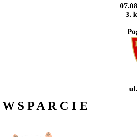
07.08
3. k
Po
ul
W S P A R C I E