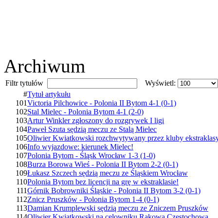
Archiwum
Filtr tytułów
Wyświetl:
#
Tytuł artykułu
101
Victoria Pilchowice - Polonia II Bytom 4-1 (0-1)
102
Stal Mielec - Polonia Bytom 4-1 (2-0)
103
Artur Winkler zgłoszony do rozgrywek I ligi
104
Paweł Szuta sędzią meczu ze Stalą Mielec
105
Oliwier Kwiatkowski rozchwytywany przez kluby ekstraklas
106
Info wyjazdowe: kierunek Mielec!
107
Polonia Bytom - Śląsk Wrocław 1-3 (1-0)
108
Burza Borowa Wieś - Polonia II Bytom 2-2 (0-1)
109
Łukasz Szczech sędzią meczu ze Śląskiem Wrocław
110
Polonia Bytom bez licencji na grę w ekstraklasie!
111
Górnik Bobrowniki Śląskie - Polonia II Bytom 3-2 (0-1)
112
Znicz Pruszków - Polonia Bytom 1-4 (0-1)
113
Damian Krumplewski sędzią meczu ze Zniczem Pruszków
114
Oliwier Kwiatkowski na celowniku Rakowa Częstochowa