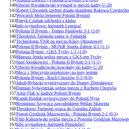
140
Oliwier Kwiatkowski wystąpił w meczu kadry U-20
141
Robert Chwastek szefem działu skautingu Rakowa Częstoch
142
Wojciech Mróz trenerem Polonii Bytom!
143
Patryk Czubak odchodzi z klubu
144
Info wyjazdowe: kierunek Legnica!
145
Polonia II Bytom - Tempo Paniówki 3-1 (2-0)
146
Theodoros Tsirigotis zagra w Finlandii
147
Technologia VAR na meczu Klasy Okręgowej!
148
Polonia II Bytom - MOSiR Sparta Zabrze 4-1 (1-1)
149
Polonia Bytom - GKS Tychy 1-1 (1-0)
150
Mateusz Jenda sędzią meczu z GKS-em Tychy
151
Start Sierakowice - Polonia II Bytom 3-1 (1-1)
152
Oliwier Kwiatkowski powołany do kadry U-20
153
Mecz z Wieczystą przełożony na inny termin
154
Polonia Bytom - Ruch Chorzów 0-1 (0-0)
155
Jakub Rybacki wypożyczony do Dramy Zbrosławice
156
Damian Sylwestrzak sędzią meczu z Ruchem Chorzów
157
Artur Flak w kadrze Polonii Bytom
158
Kamil Hajduk wypożyczony do Polonii Nysa
159
Remigiusz Szywacz zawodnikiem Wiślan Skawina
160
Theodoros Tsirigotis wraca do Górnika Zabrze
161
Pogoń Grodzisk Mazowiecki - Polonia Bytom 2-1 (0-1)
162
Filip Kaliszewski sędzią meczu z Pogonią Grodzisk Mazowie
163
Info wyjazdowe: kierunek Pruszków!