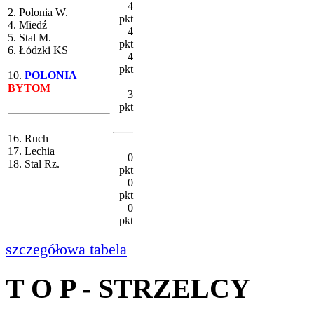
4
2. Polonia W.
pkt
4. Miedź
4
5. Stal M.
pkt
6. Łódzki KS
4
pkt
10.
POLONIA
BYTOM
3
pkt
16. Ruch
17. Lechia
0
18. Stal Rz.
pkt
0
pkt
0
pkt
szczegółowa tabela
T O P - STRZELCY