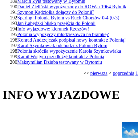
189
Marcin Żyła testowany w Bytomiu
190
Daniel Zieliński wypożyczony do ROW-u 1964 Rybnik
191
Szymon Kądziołka dołączy do Polonii?
192
Sparing: Polonia Bytom vs Ruch Chorzów 0-4 (0-3)
193
Jan Łabędzki blisko przejścia do Polonii
194
Info wyjazdowe: kierunek Rzeszów!
195
Polonia wypożyczy młodzieżowca na bramkę?
196
Konrad Andrzejczak podpisał nowy kontrakt z Polonią!
197
Karol Szymkowiak odchodzi z Polonii Bytom
198
Polonia skróciła wypożyczenie Karola Szymkowiaka
199
Kamil Wojtyra przedłużył kontrakt z Polonią
200
Maksymilian Dziuba testowany w Bytomiu
<<
pierwsza
<
poprzednia
1
INFO WYJAZDOWE