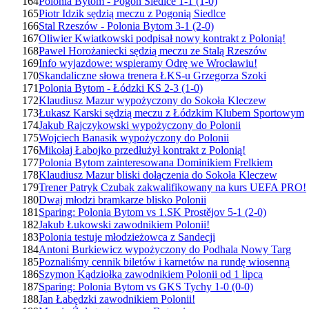
164
Polonia Bytom - Pogoń Siedlce 1-1 (1-0)
165
Piotr Idzik sędzią meczu z Pogonią Siedlce
166
Stal Rzeszów - Polonia Bytom 3-1 (2-0)
167
Oliwier Kwiatkowski podpisał nowy kontrakt z Polonią!
168
Pawel Horożaniecki sędzią meczu ze Stalą Rzeszów
169
Info wyjazdowe: wspieramy Odrę we Wrocławiu!
170
Skandaliczne słowa trenera ŁKS-u Grzegorza Szoki
171
Polonia Bytom - Łódzki KS 2-3 (1-0)
172
Klaudiusz Mazur wypożyczony do Sokoła Kleczew
173
Łukasz Karski sędzią meczu z Łódzkim Klubem Sportowym
174
Jakub Rajczykowski wypożyczony do Polonii
175
Wojciech Banasik wypożyczony do Polonii
176
Mikołaj Łabojko przedłużył kontrakt z Polonią!
177
Polonia Bytom zainteresowana Dominikiem Frelkiem
178
Klaudiusz Mazur bliski dołączenia do Sokoła Kleczew
179
Trener Patryk Czubak zakwalifikowany na kurs UEFA PRO!
180
Dwaj młodzi bramkarze blisko Polonii
181
Sparing: Polonia Bytom vs 1.SK Prostějov 5-1 (2-0)
182
Jakub Łukowski zawodnikiem Polonii!
183
Polonia testuje młodzieżowca z Sandecji
184
Antoni Burkiewicz wypożyczony do Podhala Nowy Targ
185
Poznaliśmy cennik biletów i karnetów na rundę wiosenną
186
Szymon Kądziołka zawodnikiem Polonii od 1 lipca
187
Sparing: Polonia Bytom vs GKS Tychy 1-0 (0-0)
188
Jan Łabędzki zawodnikiem Polonii!