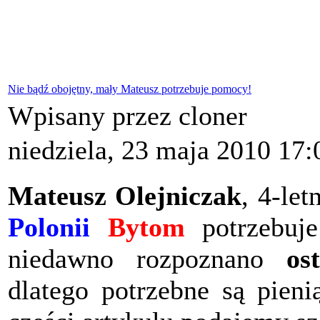
Nie bądź obojętny, mały Mateusz potrzebuje pomocy!
Wpisany przez cloner
niedziela, 23 maja 2010 17:
Mateusz Olejniczak
, 4-le
Polonii
Bytom
potrzebuj
niedawno rozpoznano
os
dlatego potrzebne są pieni