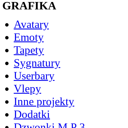
GRAFIKA
Avatary
Emoty
Tapety
Sygnatury
Userbary
Vlepy
Inne projekty
Dodatki
Dzwonki M P 3