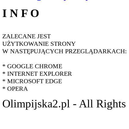
I N F O
ZALECANE JEST
UŻYTKOWANIE STRONY
W NASTĘPUJĄCYCH PRZEGLĄDARKACH:
* GOOGLE CHROME
* INTERNET EXPLORER
* MICROSOFT EDGE
* OPERA
Olimpijska2.pl - All Right