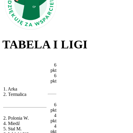
TABELA I LIGI
6
pkt
6
pkt
1. Arka
2. Termalica
6
pkt
4
2. Polonia W.
pkt
4. Miedź
4
5. Stal M.
pkt