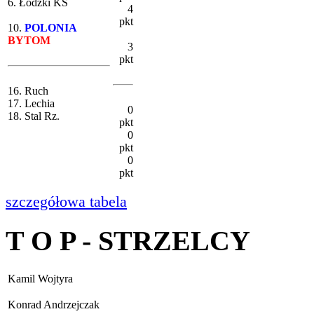
6. Łódzki KS
4
pkt
10.
POLONIA
BYTOM
3
pkt
16. Ruch
17. Lechia
0
18. Stal Rz.
pkt
0
pkt
0
pkt
szczegółowa tabela
T O P - STRZELCY
Kamil Wojtyra
Konrad Andrzejczak