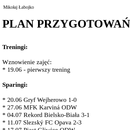
Mikołaj Łabojko
PLAN PRZYGOTOWA
Treningi:
Wznowienie zajęć:
* 19.06 - pierwszy trening
Sparingi:
* 20.06 Gryf Wejherowo 1-0
* 27.06 MFK Karviná ODW
* 04.07 Rekord Bielsko-Biała 3-1
* 11.07 Slezský FC Opava 2-3
* 17.07 Piast Gliwice ODW