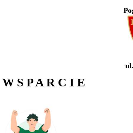
Po
ul
W S P A R C I E