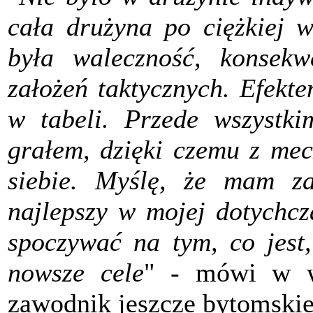
cała drużyna po ciężkiej w
była waleczność, konsek
założeń taktycznych. Efekte
w tabeli. Przede wszystki
grałem, dzięki czemu z me
siebie. Myślę, że mam z
najlepszy w mojej dotychcz
spoczywać na tym, co jest,
nowsze cele
" - mówi w 
zawodnik jeszcze bytomski