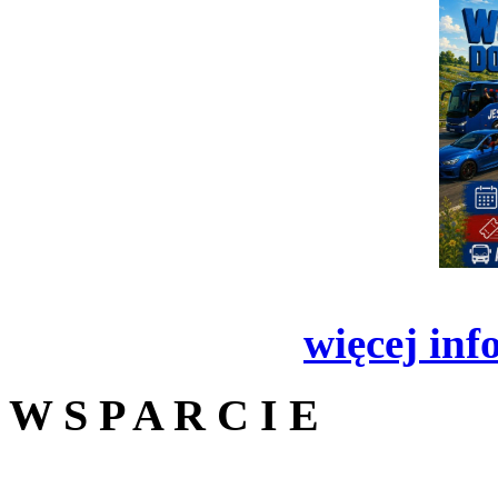
więcej inf
W S P A R C I E