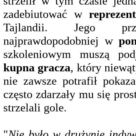
strzelił w tym czasie jed
zadebiutować w
reprezent
Tajlandii. Jego prz
najprawdopodobniej w
pon
szkoleniowym muszą po
kupna gracza
, który niewą
nie zawsze potrafił pokaz
często zdarzały mu się pros
strzelali gole.
"
Nie było w drużynie indyw