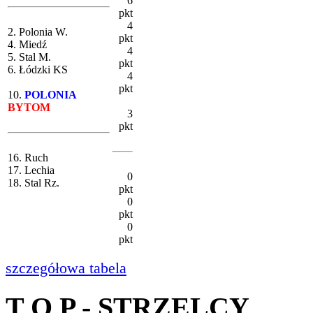
6
pkt
4
2. Polonia W.
pkt
4. Miedź
4
5. Stal M.
pkt
6. Łódzki KS
4
pkt
10.
POLONIA
BYTOM
3
pkt
16. Ruch
17. Lechia
0
18. Stal Rz.
pkt
0
pkt
0
pkt
szczegółowa tabela
T O P - STRZELCY