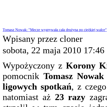
Tomasz Nowak: "Mecze wygrywała cała drużyna po ciężkiej walce"
Wpisany przez cloner
sobota, 22 maja 2010 17:46
Wypożyczony z
Korony Ki
pomocnik
Tomasz Nowak
ligowych spotkań
, z czeg
natomiast aż
23 razy
zagr