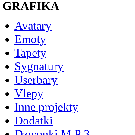
GRAFIKA
Avatary
Emoty
Tapety
Sygnatury
Userbary
Vlepy
Inne projekty
Dodatki
Dzwonki M P 3