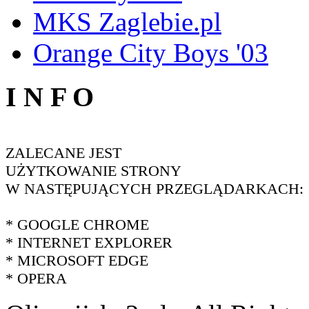
MKS Zaglebie.pl
Orange City Boys '03
I N F O
ZALECANE JEST
UŻYTKOWANIE STRONY
W NASTĘPUJĄCYCH PRZEGLĄDARKACH:
* GOOGLE CHROME
* INTERNET EXPLORER
* MICROSOFT EDGE
* OPERA