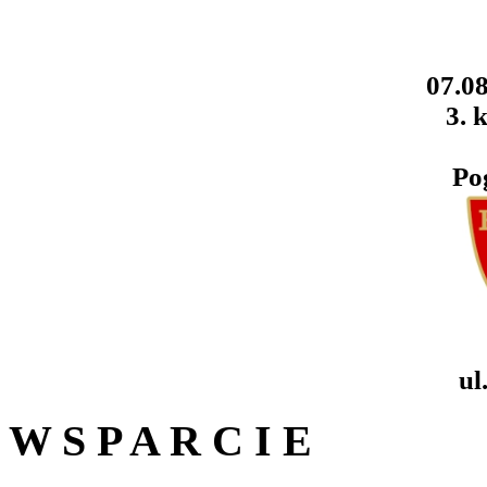
07.08
3. k
Po
ul
W S P A R C I E