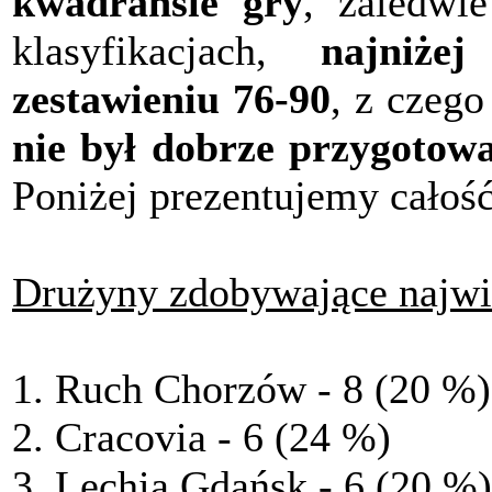
kwadransie gry
, zaledwi
klasyfikacjach,
najniże
zestawieniu 76-90
, z czeg
nie był dobrze przygotow
Poniżej prezentujemy całość
Drużyny zdobywające najwię
1. Ruch Chorzów - 8 (20 %)
2. Cracovia - 6 (24 %)
3. Lechia Gdańsk
- 6 (20 %)