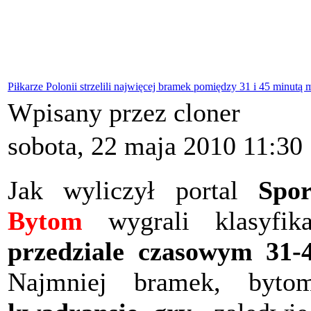
Piłkarze Polonii strzelili najwięcej bramek pomiędzy 31 i 45 minutą 
Wpisany przez cloner
sobota, 22 maja 2010 11:30
Jak wyliczył portal
Spor
Bytom
wygrali klasyfik
przedziale czasowym 31-
Najmniej bramek, byto