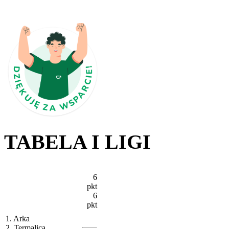
TABELA I LIGI
6
pkt
6
pkt
1. Arka
2. Termalica