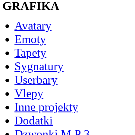
GRAFIKA
Avatary
Emoty
Tapety
Sygnatury
Userbary
Vlepy
Inne projekty
Dodatki
Dzwonki M P 3