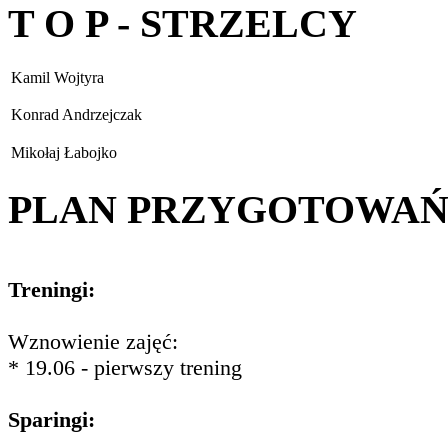
T O P - STRZELCY
Kamil Wojtyra
Konrad Andrzejczak
Mikołaj Łabojko
PLAN PRZYGOTOWA
Treningi:
Wznowienie zajęć:
* 19.06 - pierwszy trening
Sparingi: