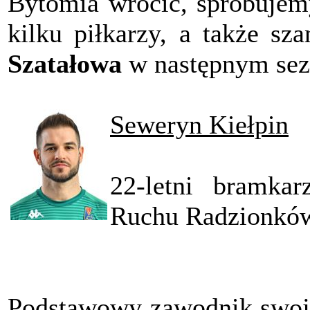
Bytomia wrócić, spróbujemy
kilku piłkarzy, a także sz
Szatałowa
w następnym sezo
Seweryn Kiełpin
22-letni bramka
Ruchu Radzionkó
Podstawowy zawodnik swoje