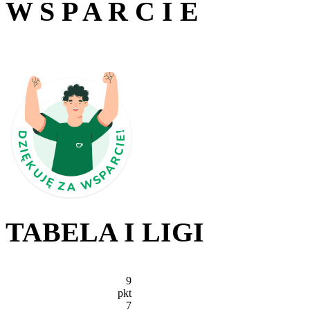
W S P A R C I E
TABELA I LIGI
9
pkt
7