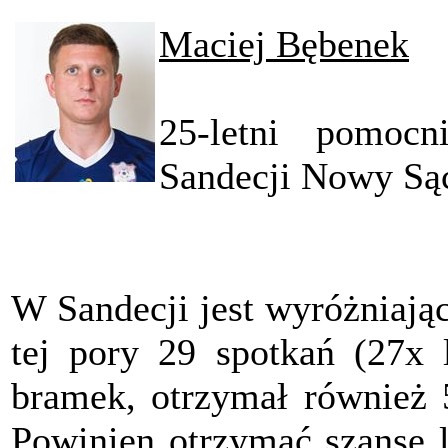
Maciej Bębenek
25-letni pomoc
Sandecji Nowy Są
W Sandecji jest wyróżniają
tej pory 29 spotkań (27x l
bramek, otrzymał również 5
Powinien otrzymać szansę l