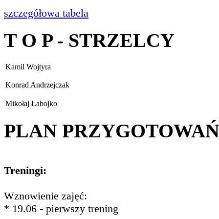
szczegółowa tabela
T O P - STRZELCY
Kamil Wojtyra
Konrad Andrzejczak
Mikołaj Łabojko
PLAN PRZYGOTOWA
Treningi:
Wznowienie zajęć:
* 19.06 - pierwszy trening