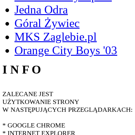
Jedna Odra
Góral Żywiec
MKS Zaglebie.pl
Orange City Boys '03
I N F O
ZALECANE JEST
UŻYTKOWANIE STRONY
W NASTĘPUJĄCYCH PRZEGLĄDARKACH:
* GOOGLE CHROME
* INTERNET EXPLORER