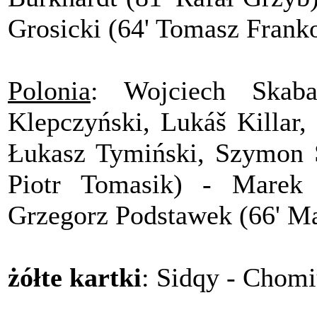
Grosicki (64' Tomasz Frank
Polonia
: Wojciech Skab
Klepczyński, Lukáš Killar,
Łukasz Tymiński, Szymon S
Piotr Tomasik) - Marek
Grzegorz Podstawek (66' M
żółte kartki
: Sidqy - Chomi