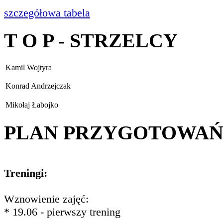
szczegółowa tabela
T O P - STRZELCY
Kamil Wojtyra
Konrad Andrzejczak
Mikołaj Łabojko
PLAN PRZYGOTOWA
Treningi:
Wznowienie zajęć:
* 19.06 - pierwszy trening