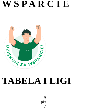
W S P A R C I E
TABELA I LIGI
9
pkt
7