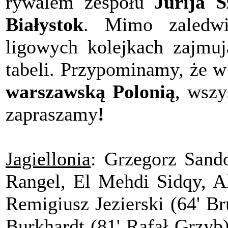
rywalem zespołu
Jurija S
Białystok
. Mimo zaledwi
ligowych kolejkach zajmu
tabeli. Przypominamy, że w 
warszawską Polonią
, wszy
zapraszamy
!
Jagiellonia
: Grzegorz Sand
Rangel, El Mehdi Sidqy, A
Remigiusz Jezierski (64' B
Burkhardt (81' Rafał Grzyb