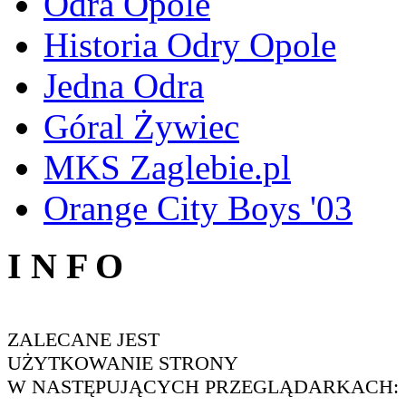
Odra Opole
Historia Odry Opole
Jedna Odra
Góral Żywiec
MKS Zaglebie.pl
Orange City Boys '03
I N F O
ZALECANE JEST
UŻYTKOWANIE STRONY
W NASTĘPUJĄCYCH PRZEGLĄDARKACH: