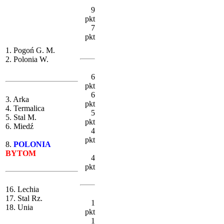
9
pkt
7
pkt
1. Pogoń G. M.
2. Polonia W.
6
pkt
6
3. Arka
pkt
4. Termalica
5
5. Stal M.
pkt
6. Miedź
4
pkt
8.
POLONIA
BYTOM
4
pkt
16. Lechia
17. Stal Rz.
1
18. Unia
pkt
1