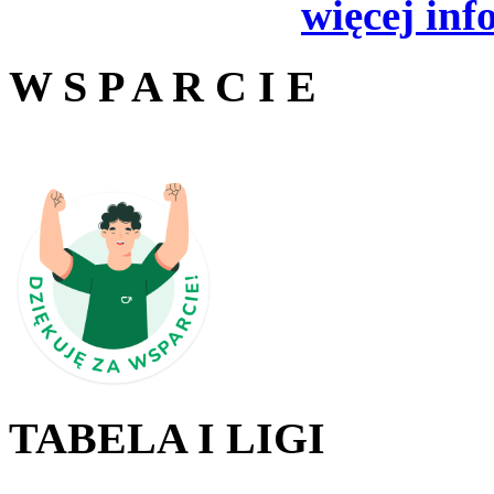
więcej inf
W S P A R C I E
TABELA I LIGI