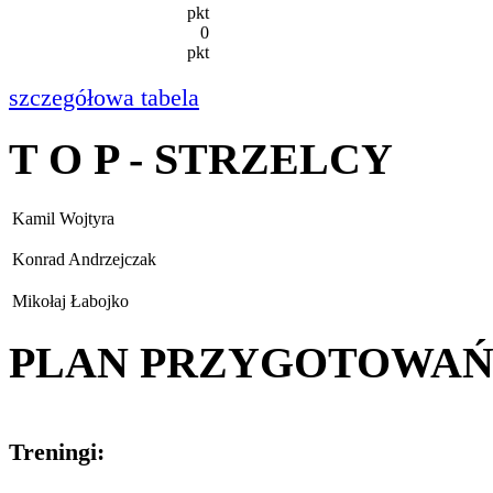
pkt
0
pkt
szczegółowa tabela
T O P - STRZELCY
Kamil Wojtyra
Konrad Andrzejczak
Mikołaj Łabojko
PLAN PRZYGOTOWA
Treningi: