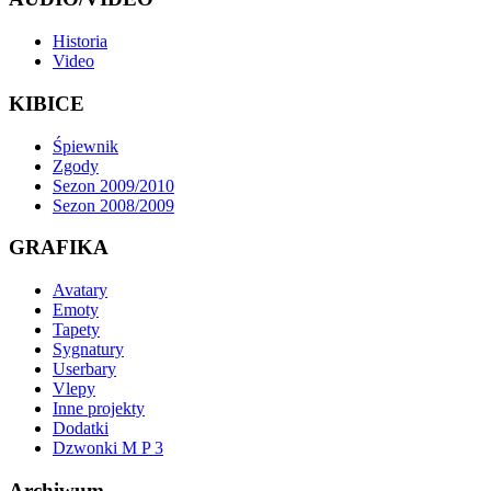
Historia
Video
KIBICE
Śpiewnik
Zgody
Sezon 2009/2010
Sezon 2008/2009
GRAFIKA
Avatary
Emoty
Tapety
Sygnatury
Userbary
Vlepy
Inne projekty
Dodatki
Dzwonki M P 3
Archiwum