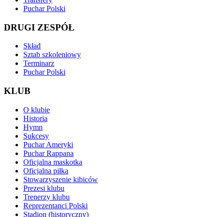
Puchar Polski
DRUGI ZESPÓŁ
Skład
Sztab szkoleniowy
Terminarz
Puchar Polski
KLUB
O klubie
Historia
Hymn
Sukcesy
Puchar Ameryki
Puchar Rappana
Oficjalna maskotka
Oficjalna piłka
Stowarzyszenie kibiców
Prezesi klubu
Trenerzy klubu
Reprezentanci Polski
Stadion (historyczny)