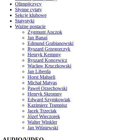
Olimpijczycy
Słynne cytaty
Sekcje klubowe
Statystyki
Ważne postacie
Zygmunt Anczok
Jan Banaś
Edmund Grabianowski
Ryszard Grzegorczyk
Henryk Kempny
Ryszard Koncewicz
Wacław Kruczkowski
Jan Liberda
Horst Mahseli
Michał Matyas
Paweł Orzechowski
Henryk Skromny
Edward Szymkowiak
Kazimierz Trampisz
Jacek Trzeciak
Józef Wieczorek
Walter Winkler
Jan Wiśniewski
AUDIO/VIDEO