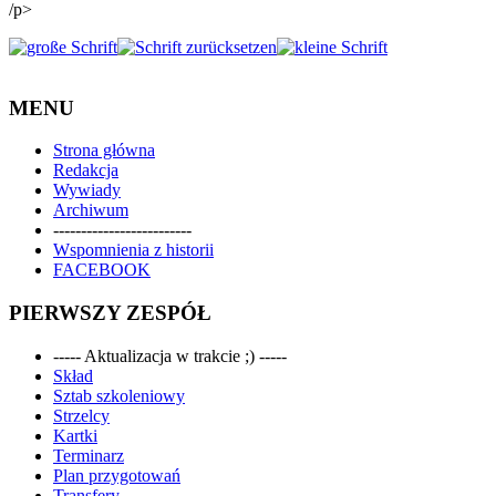
/p>
MENU
Strona główna
Redakcja
Wywiady
Archiwum
-------------------------
Wspomnienia z historii
FACEBOOK
PIERWSZY ZESPÓŁ
----- Aktualizacja w trakcie ;) -----
Skład
Sztab szkoleniowy
Strzelcy
Kartki
Terminarz
Plan przygotowań
Transfery