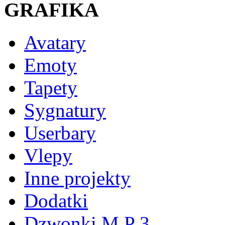
GRAFIKA
Avatary
Emoty
Tapety
Sygnatury
Userbary
Vlepy
Inne projekty
Dodatki
Dzwonki M P 3