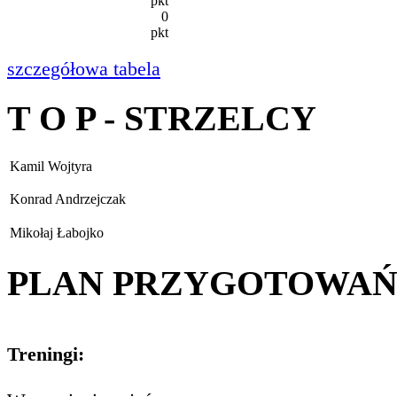
pkt
0
pkt
szczegółowa tabela
T O P - STRZELCY
Kamil Wojtyra
Konrad Andrzejczak
Mikołaj Łabojko
PLAN PRZYGOTOWA
Treningi: