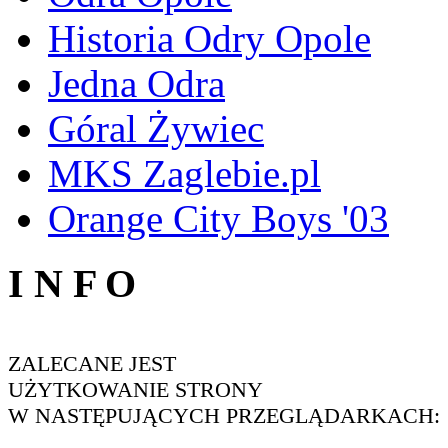
Historia Odry Opole
Jedna Odra
Góral Żywiec
MKS Zaglebie.pl
Orange City Boys '03
I N F O
ZALECANE JEST
UŻYTKOWANIE STRONY
W NASTĘPUJĄCYCH PRZEGLĄDARKACH: