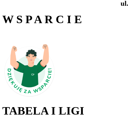
ul
W S P A R C I E
TABELA I LIGI