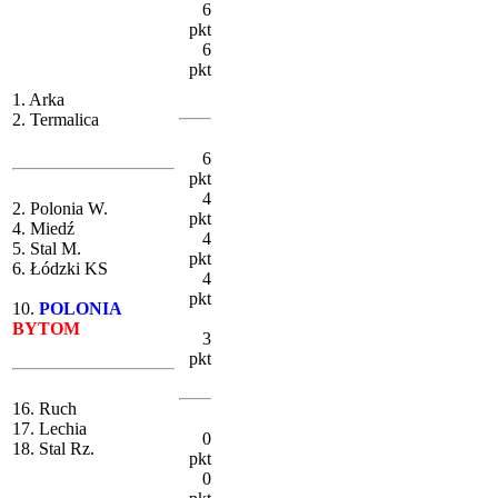
6
pkt
6
pkt
1. Arka
2. Termalica
6
pkt
4
2. Polonia W.
pkt
4. Miedź
4
5. Stal M.
pkt
6. Łódzki KS
4
pkt
10.
POLONIA
BYTOM
3
pkt
16. Ruch
17. Lechia
0
18. Stal Rz.
pkt
0