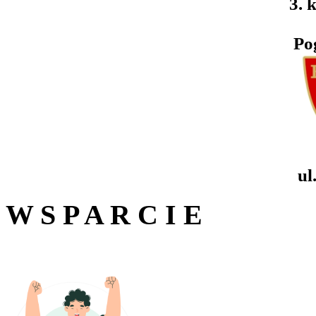
3. k
Po
ul
W S P A R C I E