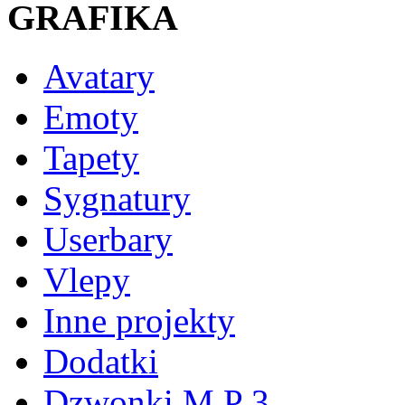
GRAFIKA
Avatary
Emoty
Tapety
Sygnatury
Userbary
Vlepy
Inne projekty
Dodatki
Dzwonki M P 3