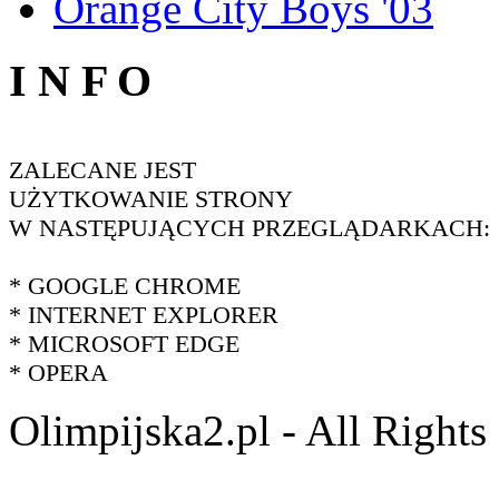
Orange City Boys '03
I N F O
ZALECANE JEST
UŻYTKOWANIE STRONY
W NASTĘPUJĄCYCH PRZEGLĄDARKACH:
* GOOGLE CHROME
* INTERNET EXPLORER
* MICROSOFT EDGE
* OPERA
Olimpijska2.pl - All Right