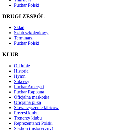
Puchar Polski
DRUGI ZESPÓŁ
Skład
Sztab szkoleniowy
Terminarz
Puchar Polski
KLUB
O klubie
Historia
Hymn
Sukcesy
Puchar Ameryki
Puchar Rappana
Oficjalna maskotka
Oficjalna piłka
Stowarzyszenie kibiców
Prezesi klubu
Trenerzy klubu
Reprezentanci Polski
Stadion (historyczny)