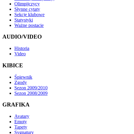
Olimpijczycy
Słynne cytaty
Sekcje klubowe
Statystyki
Ważne postacie
AUDIO/VIDEO
Historia
Video
KIBICE
Śpiewnik
Zgody
Sezon 2009/2010
Sezon 2008/2009
GRAFIKA
Avatary
Emoty
Tapety
Sygnatury