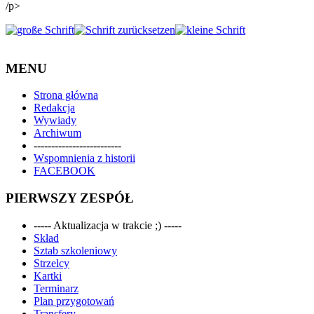
/p>
MENU
Strona główna
Redakcja
Wywiady
Archiwum
-------------------------
Wspomnienia z historii
FACEBOOK
PIERWSZY ZESPÓŁ
----- Aktualizacja w trakcie ;) -----
Skład
Sztab szkoleniowy
Strzelcy
Kartki
Terminarz
Plan przygotowań
Transfery