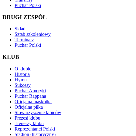
Puchar Polski
DRUGI ZESPÓŁ
Skład
Sztab szkoleniowy
Terminarz
Puchar Polski
KLUB
O klubie
Historia
Hymn
Sukcesy
Puchar Ameryki
Puchar Rappana
Oficjalna maskotka
Oficjalna piłka
Stowarzyszenie kibiców
Prezesi klubu
Trenerzy klubu
Reprezentanci Polski
Stadion (historyczny)