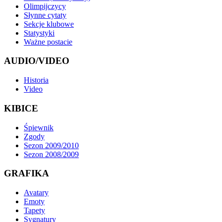
Olimpijczycy
Słynne cytaty
Sekcje klubowe
Statystyki
Ważne postacie
AUDIO/VIDEO
Historia
Video
KIBICE
Śpiewnik
Zgody
Sezon 2009/2010
Sezon 2008/2009
GRAFIKA
Avatary
Emoty
Tapety
Sygnatury