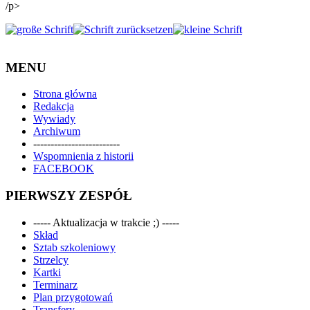
/p>
MENU
Strona główna
Redakcja
Wywiady
Archiwum
-------------------------
Wspomnienia z historii
FACEBOOK
PIERWSZY ZESPÓŁ
----- Aktualizacja w trakcie ;) -----
Skład
Sztab szkoleniowy
Strzelcy
Kartki
Terminarz
Plan przygotowań
Transfery