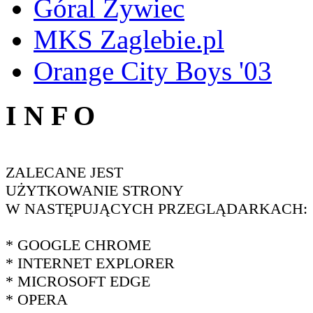
Góral Żywiec
MKS Zaglebie.pl
Orange City Boys '03
I N F O
ZALECANE JEST
UŻYTKOWANIE STRONY
W NASTĘPUJĄCYCH PRZEGLĄDARKACH:
* GOOGLE CHROME
* INTERNET EXPLORER
* MICROSOFT EDGE
* OPERA