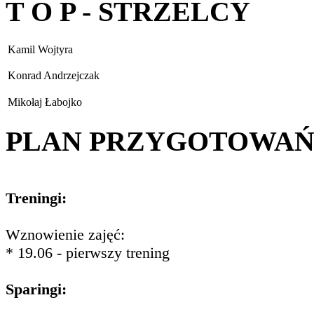
T O P - STRZELCY
Kamil Wojtyra
Konrad Andrzejczak
Mikołaj Łabojko
PLAN PRZYGOTOWA
Treningi:
Wznowienie zajęć:
* 19.06 - pierwszy trening
Sparingi: