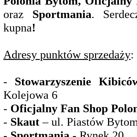
Polonia Bytom, Oficjalny
oraz
Sportmania
. Serdec
kupna
!
Adresy punktów sprzedaży
:
-
Stowarzyszenie Kibi
Kolejowa 6
-
Oficjalny Fan Shop Polo
-
Skaut
– ul. Piastów Byto
-
Sportmania
- Rynek 20