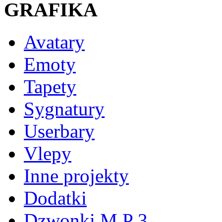
GRAFIKA
Avatary
Emoty
Tapety
Sygnatury
Userbary
Vlepy
Inne projekty
Dodatki
Dzwonki M P 3