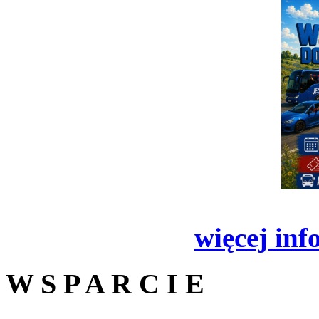
więcej inf
W S P A R C I E