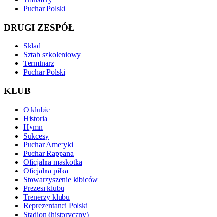
Puchar Polski
DRUGI ZESPÓŁ
Skład
Sztab szkoleniowy
Terminarz
Puchar Polski
KLUB
O klubie
Historia
Hymn
Sukcesy
Puchar Ameryki
Puchar Rappana
Oficjalna maskotka
Oficjalna piłka
Stowarzyszenie kibiców
Prezesi klubu
Trenerzy klubu
Reprezentanci Polski
Stadion (historyczny)