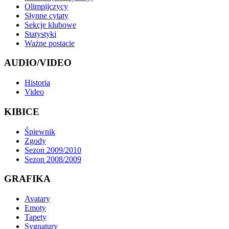
Olimpijczycy
Słynne cytaty
Sekcje klubowe
Statystyki
Ważne postacie
AUDIO/VIDEO
Historia
Video
KIBICE
Śpiewnik
Zgody
Sezon 2009/2010
Sezon 2008/2009
GRAFIKA
Avatary
Emoty
Tapety
Sygnatury