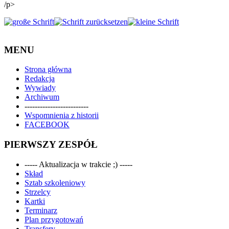
/p>
MENU
Strona główna
Redakcja
Wywiady
Archiwum
-------------------------
Wspomnienia z historii
FACEBOOK
PIERWSZY ZESPÓŁ
----- Aktualizacja w trakcie ;) -----
Skład
Sztab szkoleniowy
Strzelcy
Kartki
Terminarz
Plan przygotowań
Transfery