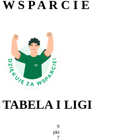
W S P A R C I E
TABELA I LIGI
9
pkt
7