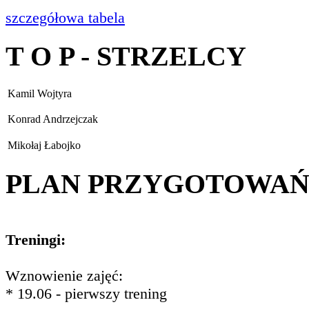
szczegółowa tabela
T O P - STRZELCY
Kamil Wojtyra
Konrad Andrzejczak
Mikołaj Łabojko
PLAN PRZYGOTOWA
Treningi:
Wznowienie zajęć:
* 19.06 - pierwszy trening