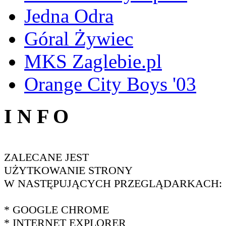
Jedna Odra
Góral Żywiec
MKS Zaglebie.pl
Orange City Boys '03
I N F O
ZALECANE JEST
UŻYTKOWANIE STRONY
W NASTĘPUJĄCYCH PRZEGLĄDARKACH:
* GOOGLE CHROME
* INTERNET EXPLORER