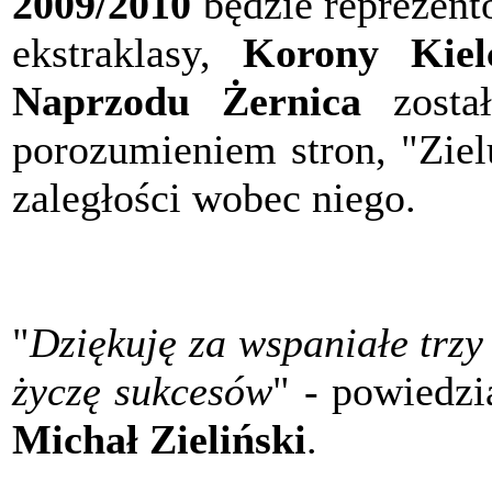
2009/2010
będzie reprezent
ekstraklasy,
Korony Kiel
Naprzodu Żernica
został
porozumieniem stron, "Ziel
zaległości wobec niego.
"
Dziękuję za wspaniałe trzy
życzę sukcesów
" - powiedz
Michał Zieliński
.