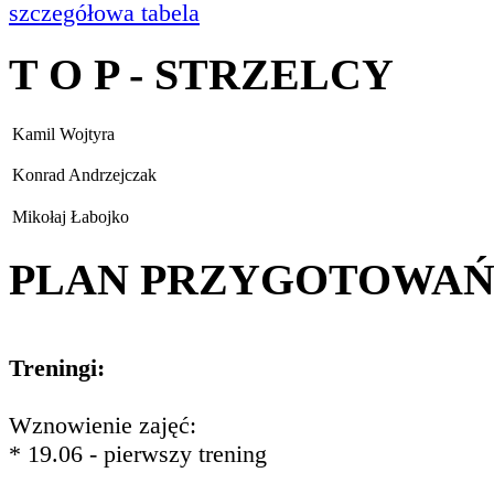
szczegółowa tabela
T O P - STRZELCY
Kamil Wojtyra
Konrad Andrzejczak
Mikołaj Łabojko
PLAN PRZYGOTOWA
Treningi:
Wznowienie zajęć:
* 19.06 - pierwszy trening