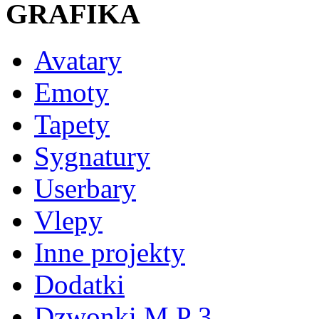
GRAFIKA
Avatary
Emoty
Tapety
Sygnatury
Userbary
Vlepy
Inne projekty
Dodatki
Dzwonki M P 3