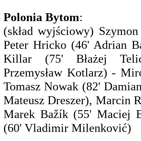
Polonia Bytom
:
(skład wyjściowy) Szymon 
Peter Hricko (46' Adrian B
Killar (75' Błażej Tel
Przemysław Kotlarz) - Miro
Tomasz Nowak (82' Damian 
Mateusz Dreszer), Marcin R
Marek Bažík (55' Maciej 
(60' Vladimir Milenković)