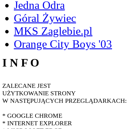
Jedna Odra
Góral Żywiec
MKS Zaglebie.pl
Orange City Boys '03
I N F O
ZALECANE JEST
UŻYTKOWANIE STRONY
W NASTĘPUJĄCYCH PRZEGLĄDARKACH:
* GOOGLE CHROME
* INTERNET EXPLORER