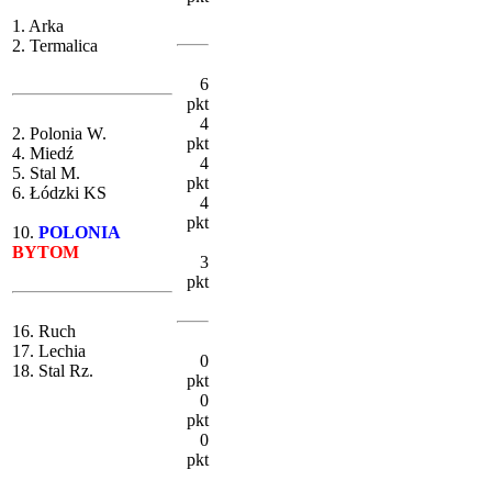
1. Arka
2. Termalica
6
pkt
4
2. Polonia W.
pkt
4. Miedź
4
5. Stal M.
pkt
6. Łódzki KS
4
pkt
10.
POLONIA
BYTOM
3
pkt
16. Ruch
17. Lechia
0
18. Stal Rz.
pkt
0
pkt
0
pkt