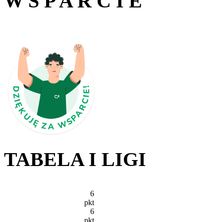
W S P A R C I E
TABELA I LIGI
6
pkt
6
pkt