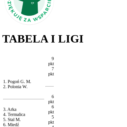
TABELA I LIGI
9
pkt
7
pkt
1. Pogoń G. M.
2. Polonia W.
6
pkt
6
3. Arka
pkt
4. Termalica
5
5. Stal M.
pkt
6. Miedź