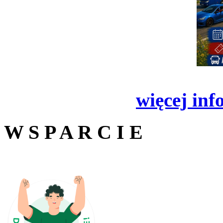
więcej inf
W S P A R C I E