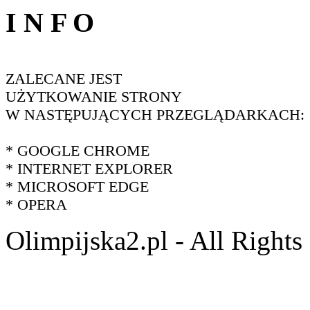
I N F O
ZALECANE JEST
UŻYTKOWANIE STRONY
W NASTĘPUJĄCYCH PRZEGLĄDARKACH:
* GOOGLE CHROME
* INTERNET EXPLORER
* MICROSOFT EDGE
* OPERA
Olimpijska2.pl - All Right