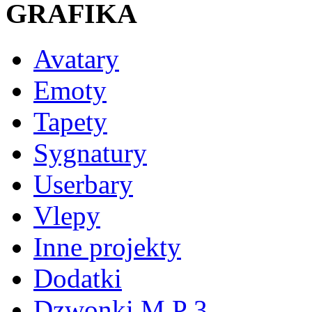
GRAFIKA
Avatary
Emoty
Tapety
Sygnatury
Userbary
Vlepy
Inne projekty
Dodatki
Dzwonki M P 3