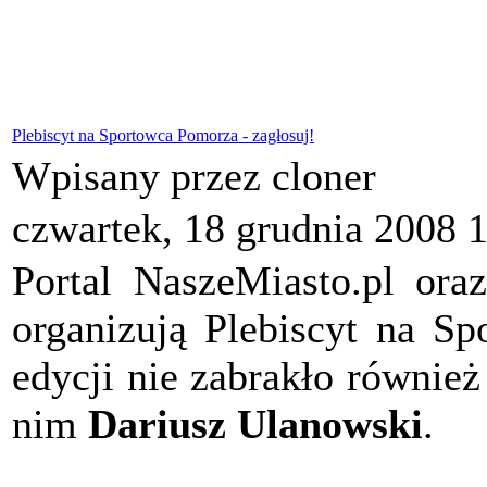
Plebiscyt na Sportowca Pomorza - zagłosuj!
Wpisany przez cloner
czwartek, 18 grudnia 2008 
Portal NaszeMiasto.pl ora
organizują Plebiscyt na S
edycji nie zabrakło również
nim
Dariusz Ulanowski
.