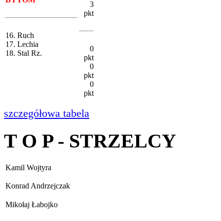
3
pkt
16. Ruch
17. Lechia
0
18. Stal Rz.
pkt
0
pkt
0
pkt
szczegółowa tabela
T O P - STRZELCY
Kamil Wojtyra
Konrad Andrzejczak
Mikołaj Łabojko