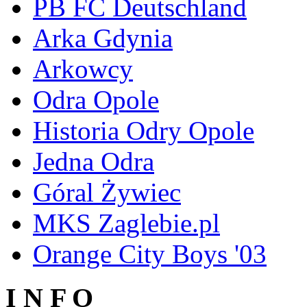
PB FC Deutschland
Arka Gdynia
Arkowcy
Odra Opole
Historia Odry Opole
Jedna Odra
Góral Żywiec
MKS Zaglebie.pl
Orange City Boys '03
I N F O