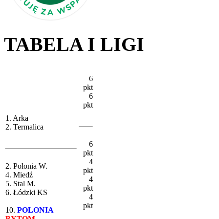
TABELA I LIGI
6
pkt
6
pkt
1. Arka
2. Termalica
6
pkt
4
2. Polonia W.
pkt
4. Miedź
4
5. Stal M.
pkt
6. Łódzki KS
4
pkt
10.
POLONIA
BYTOM