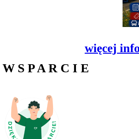
więcej inf
W S P A R C I E