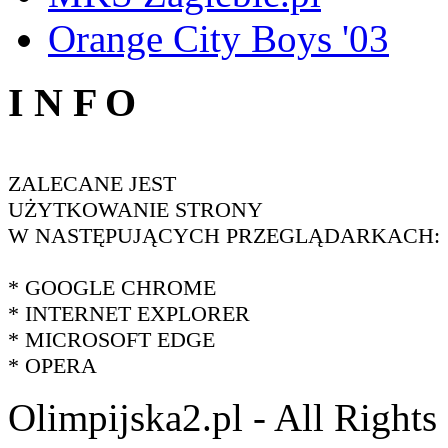
Orange City Boys '03
I N F O
ZALECANE JEST
UŻYTKOWANIE STRONY
W NASTĘPUJĄCYCH PRZEGLĄDARKACH:
* GOOGLE CHROME
* INTERNET EXPLORER
* MICROSOFT EDGE
* OPERA
Olimpijska2.pl - All Right