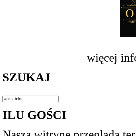
więcej in
SZUKAJ
ILU GOŚCI
Naszą witrynę przegląda te