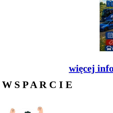
więcej inf
W S P A R C I E