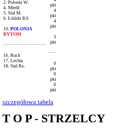
2. Polonia W.
pkt
4. Miedź
4
5. Stal M.
pkt
6. Łódzki KS
4
pkt
10.
POLONIA
BYTOM
3
pkt
16. Ruch
17. Lechia
0
18. Stal Rz.
pkt
0
pkt
0
pkt
szczegółowa tabela
T O P - STRZELCY