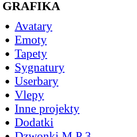
GRAFIKA
Avatary
Emoty
Tapety
Sygnatury
Userbary
Vlepy
Inne projekty
Dodatki
Dzwonki M P 3