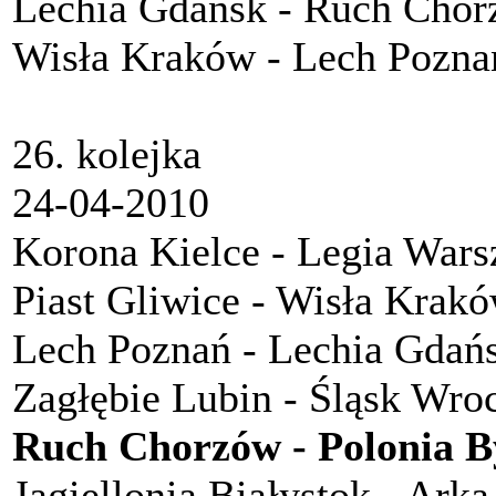
Lechia Gdańsk - Ruch Cho
Wisła Kraków - Lech Pozna
26. kolejka
24-04-2010
Korona Kielce - Legia War
Piast Gliwice - Wisła Krak
Lech Poznań - Lechia Gdań
Zagłębie Lubin - Śląsk Wro
Ruch Chorzów - Polonia 
Jagiellonia Białystok - Ark