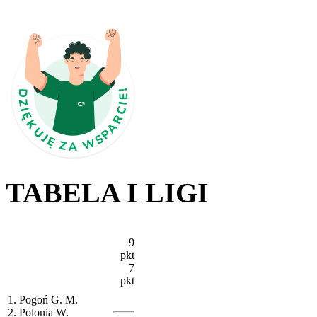
TABELA I LIGI
9
pkt
7
pkt
1. Pogoń G. M.
2. Polonia W.