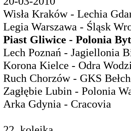
20-03-2010
Wisła Kraków - Lechia Gda
Legia Warszawa - Śląsk Wr
Piast Gliwice - Polonia B
Lech Poznań - Jagiellonia B
Korona Kielce - Odra Wodz
Ruch Chorzów - GKS Bełc
Zagłębie Lubin - Polonia W
Arka Gdynia - Cracovia
22. kolejka