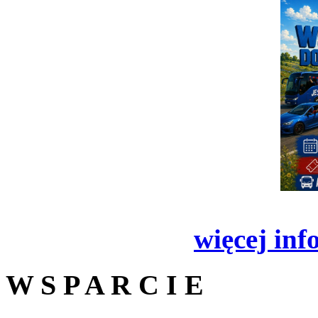
więcej inf
W S P A R C I E