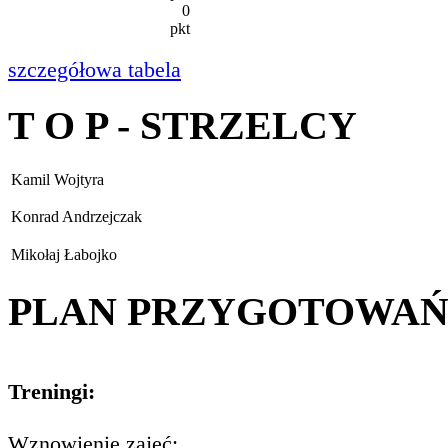
0
pkt
szczegółowa tabela
T O P - STRZELCY
Kamil Wojtyra
Konrad Andrzejczak
Mikołaj Łabojko
PLAN PRZYGOTOWA
Treningi:
Wznowienie zajęć: