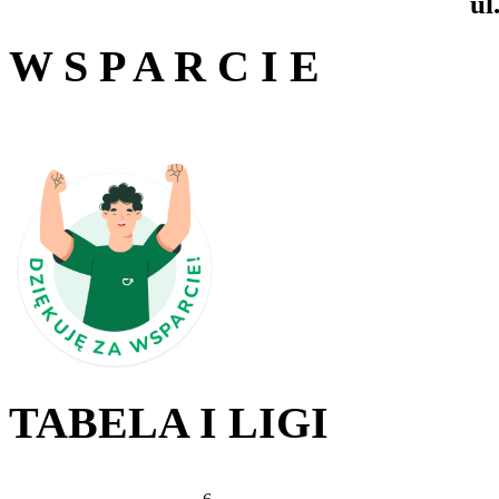
ul
W S P A R C I E
TABELA I LIGI