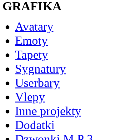
GRAFIKA
Avatary
Emoty
Tapety
Sygnatury
Userbary
Vlepy
Inne projekty
Dodatki
Dzwonki M P 3