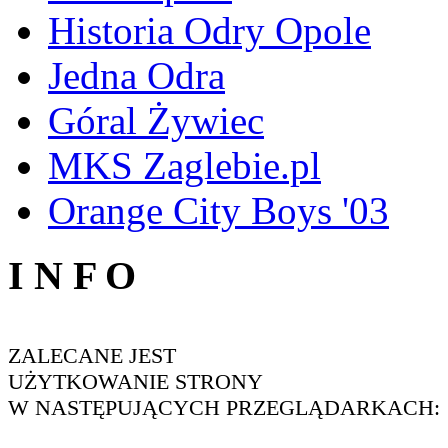
Historia Odry Opole
Jedna Odra
Góral Żywiec
MKS Zaglebie.pl
Orange City Boys '03
I N F O
ZALECANE JEST
UŻYTKOWANIE STRONY
W NASTĘPUJĄCYCH PRZEGLĄDARKACH: