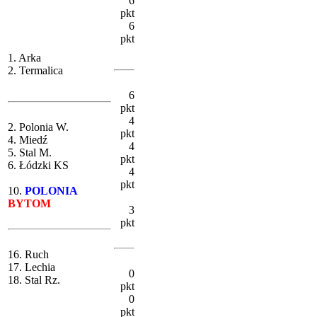
6
pkt
6
pkt
1. Arka
2. Termalica
6
pkt
4
2. Polonia W.
pkt
4. Miedź
4
5. Stal M.
pkt
6. Łódzki KS
4
pkt
10.
POLONIA
BYTOM
3
pkt
16. Ruch
17. Lechia
0
18. Stal Rz.
pkt
0
pkt