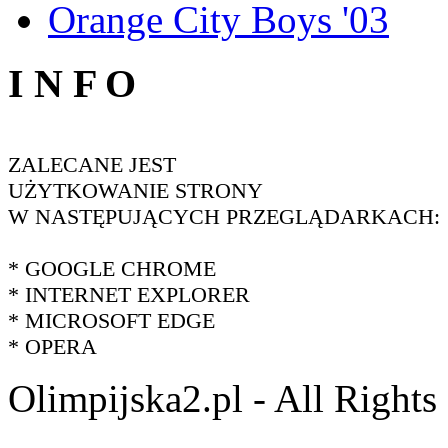
Orange City Boys '03
I N F O
ZALECANE JEST
UŻYTKOWANIE STRONY
W NASTĘPUJĄCYCH PRZEGLĄDARKACH:
* GOOGLE CHROME
* INTERNET EXPLORER
* MICROSOFT EDGE
* OPERA
Olimpijska2.pl - All Right