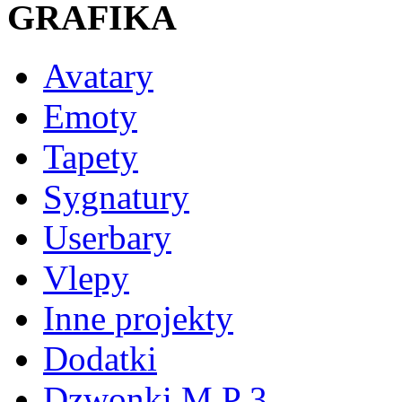
GRAFIKA
Avatary
Emoty
Tapety
Sygnatury
Userbary
Vlepy
Inne projekty
Dodatki
Dzwonki M P 3