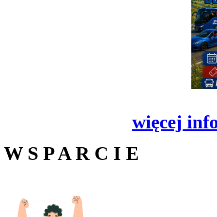
więcej inf
W S P A R C I E