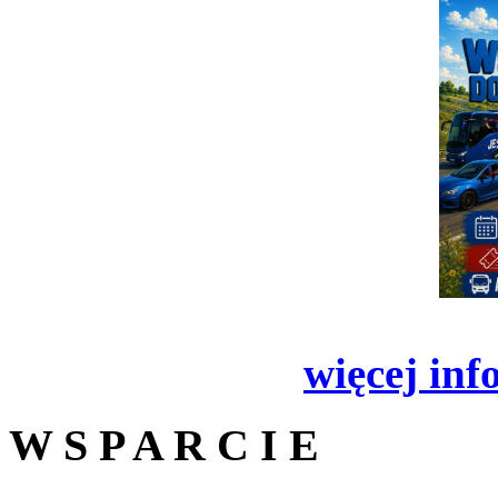
więcej inf
W S P A R C I E