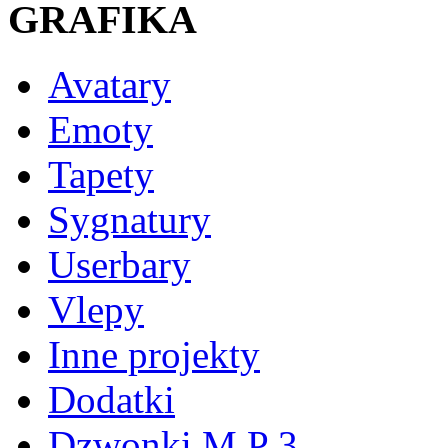
GRAFIKA
Avatary
Emoty
Tapety
Sygnatury
Userbary
Vlepy
Inne projekty
Dodatki
Dzwonki M P 3