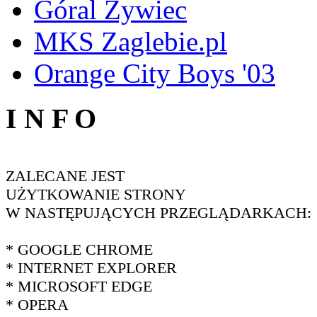
Góral Żywiec
MKS Zaglebie.pl
Orange City Boys '03
I N F O
ZALECANE JEST
UŻYTKOWANIE STRONY
W NASTĘPUJĄCYCH PRZEGLĄDARKACH:
* GOOGLE CHROME
* INTERNET EXPLORER
* MICROSOFT EDGE
* OPERA