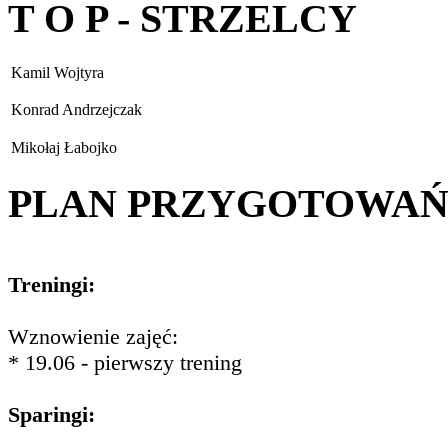
T O P - STRZELCY
Kamil Wojtyra
Konrad Andrzejczak
Mikołaj Łabojko
PLAN PRZYGOTOWA
Treningi:
Wznowienie zajęć:
* 19.06 - pierwszy trening
Sparingi: