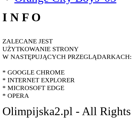
I N F O
ZALECANE JEST
UŻYTKOWANIE STRONY
W NASTĘPUJĄCYCH PRZEGLĄDARKACH:
* GOOGLE CHROME
* INTERNET EXPLORER
* MICROSOFT EDGE
* OPERA
Olimpijska2.pl - All Right