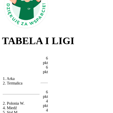
TABELA I LIGI
6
pkt
6
pkt
1. Arka
2. Termalica
6
pkt
4
2. Polonia W.
pkt
4. Miedź
4
5. Stal M.