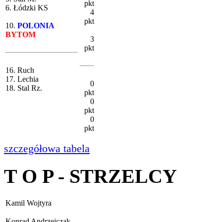
pkt
6. Łódzki KS
4
pkt
10.
POLONIA
BYTOM
3
pkt
16. Ruch
17. Lechia
0
18. Stal Rz.
pkt
0
pkt
0
pkt
szczegółowa tabela
T O P - STRZELCY
Kamil Wojtyra
Konrad Andrzejczak