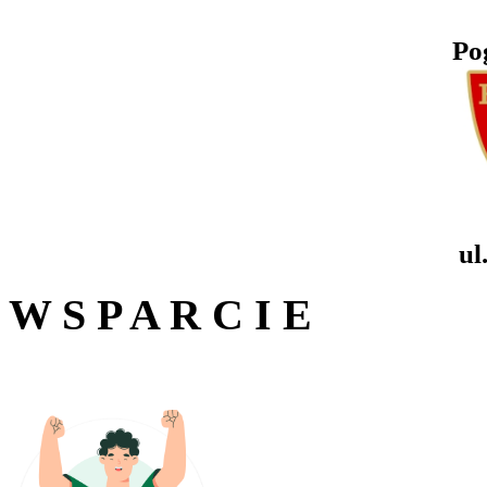
Po
ul
W S P A R C I E