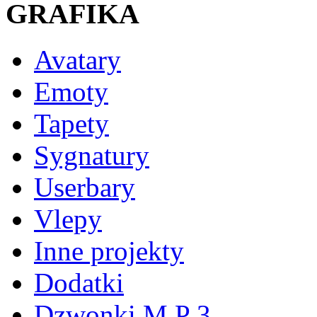
GRAFIKA
Avatary
Emoty
Tapety
Sygnatury
Userbary
Vlepy
Inne projekty
Dodatki
Dzwonki M P 3