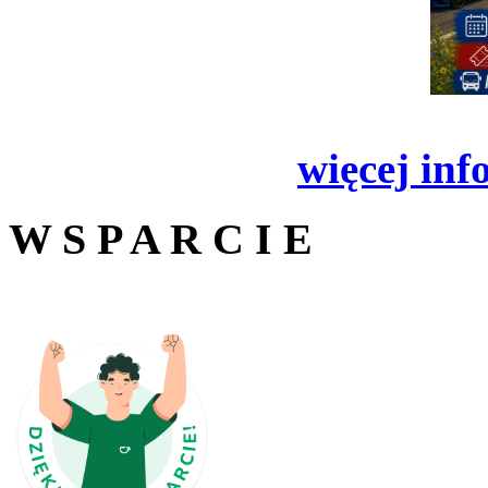
więcej inf
W S P A R C I E