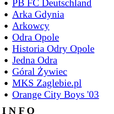
PB FC Deutschland
Arka Gdynia
Arkowcy
Odra Opole
Historia Odry Opole
Jedna Odra
Góral Żywiec
MKS Zaglebie.pl
Orange City Boys '03
I N F O