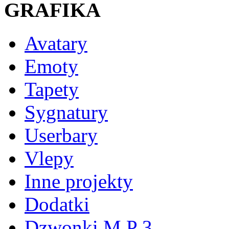
GRAFIKA
Avatary
Emoty
Tapety
Sygnatury
Userbary
Vlepy
Inne projekty
Dodatki
Dzwonki M P 3