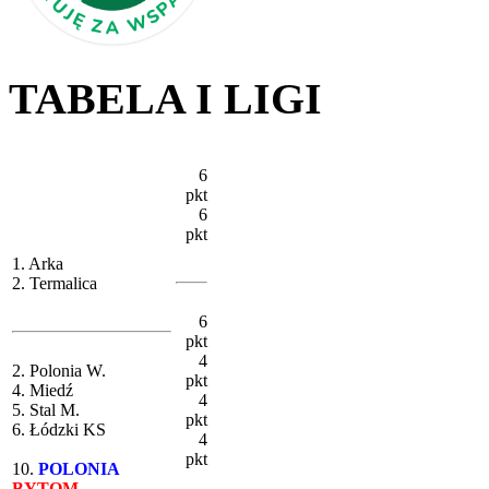
TABELA I LIGI
6
pkt
6
pkt
1. Arka
2. Termalica
6
pkt
4
2. Polonia W.
pkt
4. Miedź
4
5. Stal M.
pkt
6. Łódzki KS
4
pkt
10.
POLONIA
BYTOM