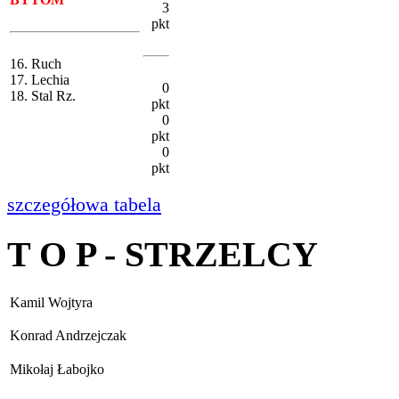
3
pkt
16. Ruch
17. Lechia
0
18. Stal Rz.
pkt
0
pkt
0
pkt
szczegółowa tabela
T O P - STRZELCY
Kamil Wojtyra
Konrad Andrzejczak
Mikołaj Łabojko