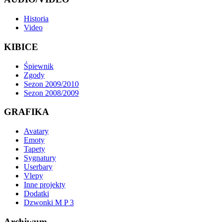
Historia
Video
KIBICE
Śpiewnik
Zgody
Sezon 2009/2010
Sezon 2008/2009
GRAFIKA
Avatary
Emoty
Tapety
Sygnatury
Userbary
Vlepy
Inne projekty
Dodatki
Dzwonki M P 3
Archiwum