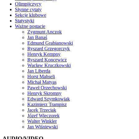
Olimpijczycy
Słynne cytaty
Sekcje klubowe
Statystyki
Ważne postacie
Zygmunt Anczok
Jan Banaś
Edmund Grabianowski
Ryszard Grzegorczyk
Henryk Kempny
Ryszard Koncewicz
Wacław Kruczkowski
Jan Liberda
Horst Mahseli
Michał Matyas
Paweł Orzechowski
Henryk Skromny
Edward Szymkowiak
Kazimierz Trampisz
Jacek Trzeciak
Józef Wieczorek
Walter Winkler
Jan Wiśniewski
AUDIO/VIDEO