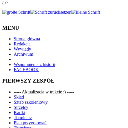
/p>
MENU
Strona główna
Redakcja
Wywiady
Archiwum
-------------------------
Wspomnienia z historii
FACEBOOK
PIERWSZY ZESPÓŁ
----- Aktualizacja w trakcie ;) -----
Skład
Sztab szkoleniowy
Strzelcy
Kartki
Terminarz
Plan przygotowań
Transfery