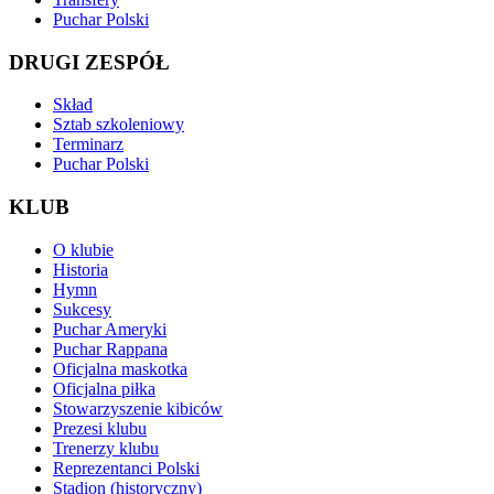
Puchar Polski
DRUGI ZESPÓŁ
Skład
Sztab szkoleniowy
Terminarz
Puchar Polski
KLUB
O klubie
Historia
Hymn
Sukcesy
Puchar Ameryki
Puchar Rappana
Oficjalna maskotka
Oficjalna piłka
Stowarzyszenie kibiców
Prezesi klubu
Trenerzy klubu
Reprezentanci Polski
Stadion (historyczny)