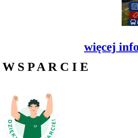
więcej inf
W S P A R C I E