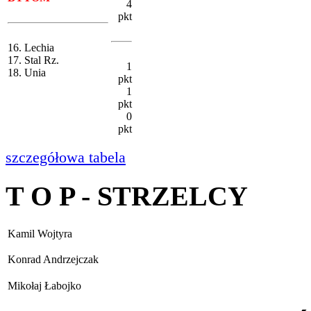
4
pkt
16. Lechia
17. Stal Rz.
1
18. Unia
pkt
1
pkt
0
pkt
szczegółowa tabela
T O P - STRZELCY
Kamil Wojtyra
Konrad Andrzejczak
Mikołaj Łabojko