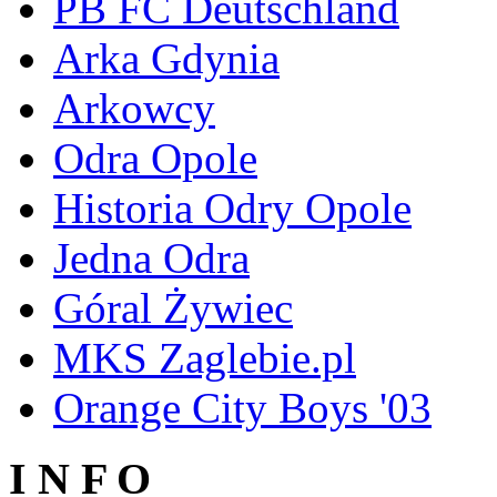
PB FC Deutschland
Arka Gdynia
Arkowcy
Odra Opole
Historia Odry Opole
Jedna Odra
Góral Żywiec
MKS Zaglebie.pl
Orange City Boys '03
I N F O