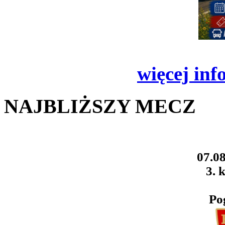
więcej inf
NAJBLIŻSZY MECZ
07.08
3. k
Po