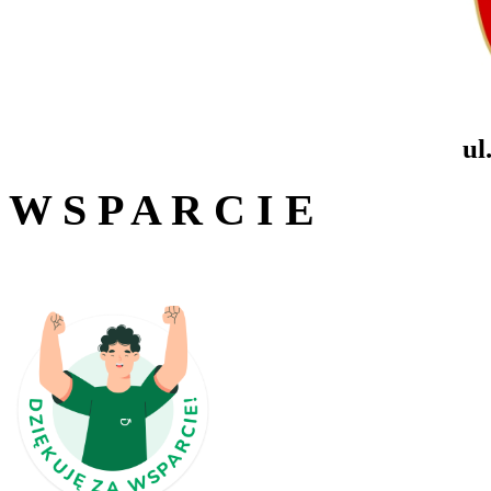
ul
W S P A R C I E