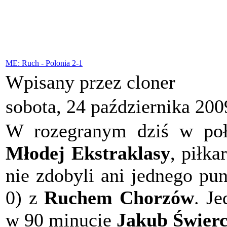
ME: Ruch - Polonia 2-1
Wpisany przez cloner
sobota, 24 października 200
W rozegranym dziś w poł
Młodej Ekstraklasy
, piłka
nie zdobyli ani jednego pu
0) z
Ruchem Chorzów
. Je
w 90 minucie
Jakub Świer