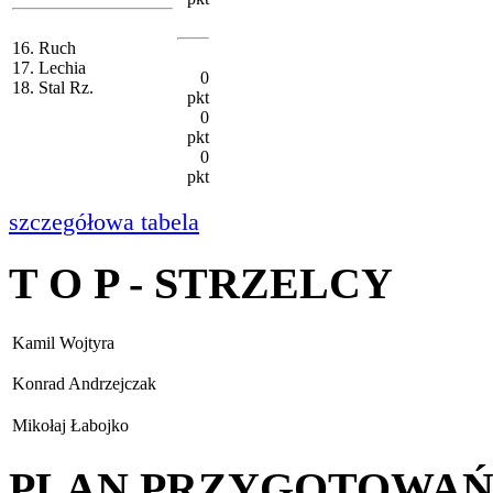
16. Ruch
17. Lechia
0
18. Stal Rz.
pkt
0
pkt
0
pkt
szczegółowa tabela
T O P - STRZELCY
Kamil Wojtyra
Konrad Andrzejczak
Mikołaj Łabojko
PLAN PRZYGOTOWA