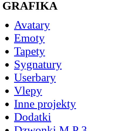
GRAFIKA
Avatary
Emoty
Tapety
Sygnatury
Userbary
Vlepy
Inne projekty
Dodatki
Dzwonki M P 3