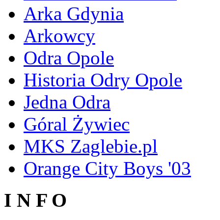
Arka Gdynia
Arkowcy
Odra Opole
Historia Odry Opole
Jedna Odra
Góral Żywiec
MKS Zaglebie.pl
Orange City Boys '03
I N F O