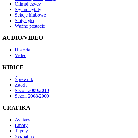
Olimpijczycy
Słynne cytaty
Sekcje klubowe
Statystyki
Ważne postacie
AUDIO/VIDEO
Historia
Video
KIBICE
Śpiewnik
Zgody
Sezon 2009/2010
Sezon 2008/2009
GRAFIKA
Avatary
Emoty
Tapety
Sygnatury