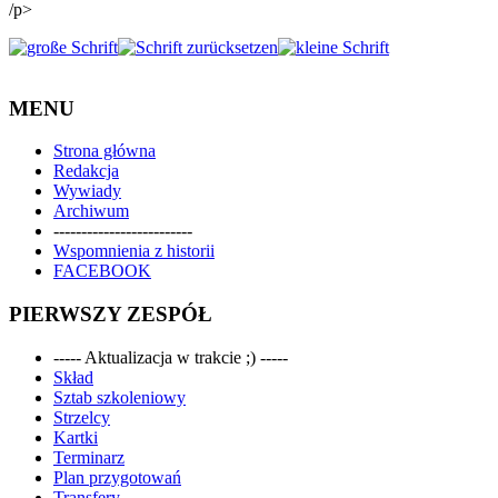
/p>
MENU
Strona główna
Redakcja
Wywiady
Archiwum
-------------------------
Wspomnienia z historii
FACEBOOK
PIERWSZY ZESPÓŁ
----- Aktualizacja w trakcie ;) -----
Skład
Sztab szkoleniowy
Strzelcy
Kartki
Terminarz
Plan przygotowań
Transfery