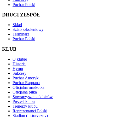
Puchar Polski
DRUGI ZESPÓŁ
Skład
Sztab szkoleniowy
Terminarz
Puchar Polski
KLUB
O klubie
Historia
Hymn
Sukcesy
Puchar Ameryki
Puchar Rappana
Oficjalna maskotka
Oficjalna piłka
Stowarzyszenie kibiców
Prezesi klubu
Trenerzy klubu
Reprezentanci Polski
Stadion (historyczny)