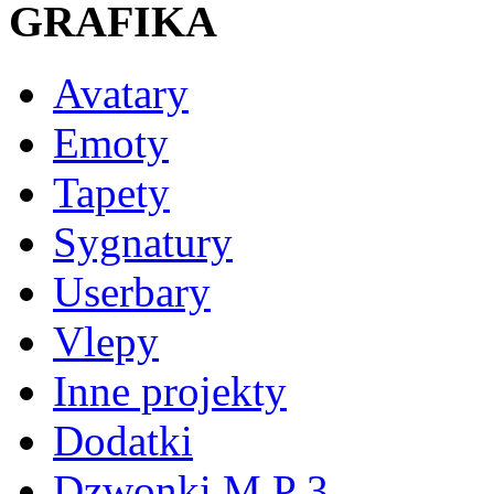
GRAFIKA
Avatary
Emoty
Tapety
Sygnatury
Userbary
Vlepy
Inne projekty
Dodatki
Dzwonki M P 3