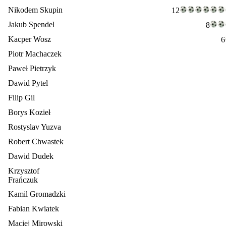
Nikodem Skupin
12
Jakub Spendel
8
Kacper Wosz
6
Piotr Machaczek
Paweł Pietrzyk
Dawid Pytel
Filip Gil
Borys Kozieł
Rostyslav Yuzva
Robert Chwastek
Dawid Dudek
Krzysztof
Frańczuk
Kamil Gromadzki
Fabian Kwiatek
Maciej Mirowski