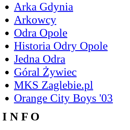
Arka Gdynia
Arkowcy
Odra Opole
Historia Odry Opole
Jedna Odra
Góral Żywiec
MKS Zaglebie.pl
Orange City Boys '03
I N F O