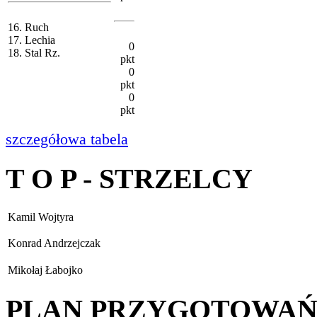
16. Ruch
17. Lechia
0
18. Stal Rz.
pkt
0
pkt
0
pkt
szczegółowa tabela
T O P - STRZELCY
Kamil Wojtyra
Konrad Andrzejczak
Mikołaj Łabojko
PLAN PRZYGOTOWA