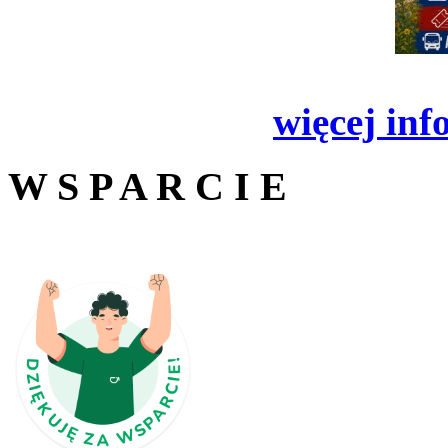
więcej inf
W S P A R C I E