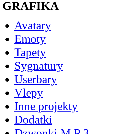
GRAFIKA
Avatary
Emoty
Tapety
Sygnatury
Userbary
Vlepy
Inne projekty
Dodatki
Dzwonki M P 3