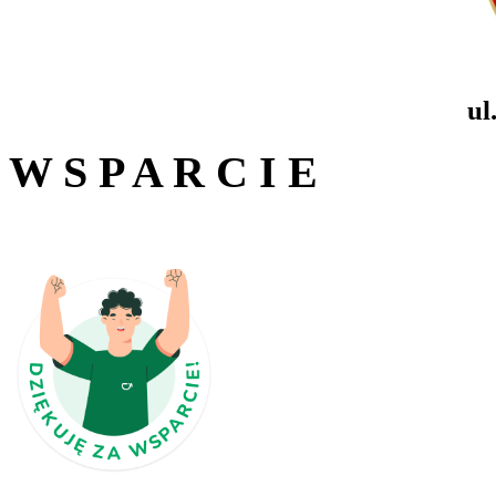
ul
W S P A R C I E