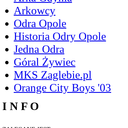
Arkowcy
Odra Opole
Historia Odry Opole
Jedna Odra
Góral Żywiec
MKS Zaglebie.pl
Orange City Boys '03
I N F O