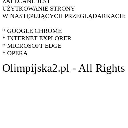
ZALECANE JEST
UŻYTKOWANIE STRONY
W NASTĘPUJĄCYCH PRZEGLĄDARKACH:
* GOOGLE CHROME
* INTERNET EXPLORER
* MICROSOFT EDGE
* OPERA
Olimpijska2.pl - All Right