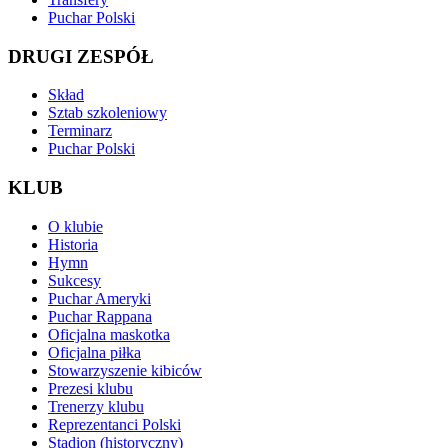
Puchar Polski
DRUGI ZESPÓŁ
Skład
Sztab szkoleniowy
Terminarz
Puchar Polski
KLUB
O klubie
Historia
Hymn
Sukcesy
Puchar Ameryki
Puchar Rappana
Oficjalna maskotka
Oficjalna piłka
Stowarzyszenie kibiców
Prezesi klubu
Trenerzy klubu
Reprezentanci Polski
Stadion (historyczny)