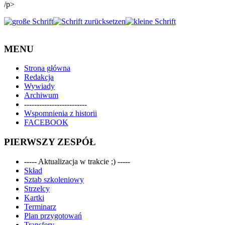
/p>
MENU
Strona główna
Redakcja
Wywiady
Archiwum
-------------------------
Wspomnienia z historii
FACEBOOK
PIERWSZY ZESPÓŁ
----- Aktualizacja w trakcie ;) -----
Skład
Sztab szkoleniowy
Strzelcy
Kartki
Terminarz
Plan przygotowań
Transfery