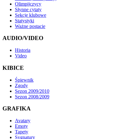
Olimpijczycy
Słynne cytaty
Sekcje klubowe
Statystyki
Ważne postacie
AUDIO/VIDEO
Historia
Video
KIBICE
Śpiewnik
Zgody
Sezon 2009/2010
Sezon 2008/2009
GRAFIKA
Avatary
Emoty
Tapety
Sygnatury