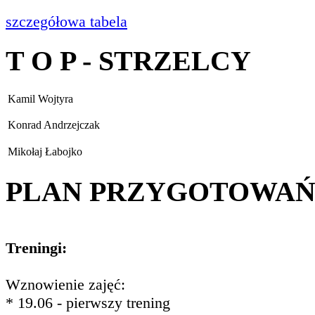
szczegółowa tabela
T O P - STRZELCY
Kamil Wojtyra
Konrad Andrzejczak
Mikołaj Łabojko
PLAN PRZYGOTOWA
Treningi:
Wznowienie zajęć:
* 19.06 - pierwszy trening