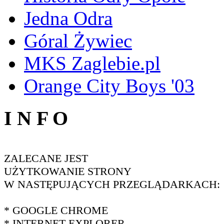
Jedna Odra
Góral Żywiec
MKS Zaglebie.pl
Orange City Boys '03
I N F O
ZALECANE JEST
UŻYTKOWANIE STRONY
W NASTĘPUJĄCYCH PRZEGLĄDARKACH:
* GOOGLE CHROME
* INTERNET EXPLORER