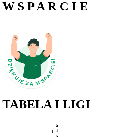
W S P A R C I E
TABELA I LIGI
6
pkt
6