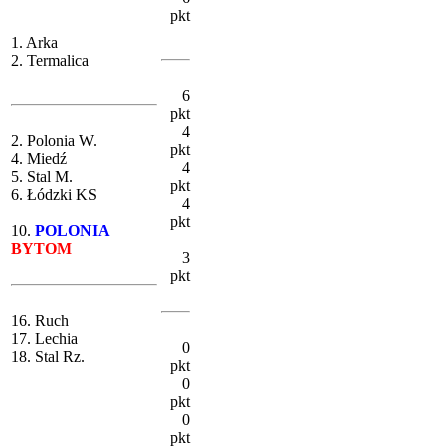
pkt
1. Arka
2. Termalica
6
pkt
4
2. Polonia W.
pkt
4. Miedź
4
5. Stal M.
pkt
6. Łódzki KS
4
pkt
10.
POLONIA
BYTOM
3
pkt
16. Ruch
17. Lechia
0
18. Stal Rz.
pkt
0
pkt
0
pkt