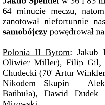
Jakub Spendel
w 36 i 83 m
64 minucie meczu, natomia
zanotował niefortunnie n
samobójczy
powędrował na
Polonia II Bytom
: Jakub 
Oliwier Miller), Filip Gi
Chudecki (70' Artur Winkle
Nikodem Skupin - Aleks
Bańbuła), Dawid Dudek (
Mirowski