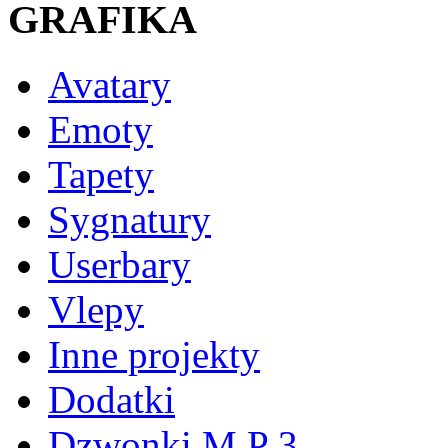
GRAFIKA
Avatary
Emoty
Tapety
Sygnatury
Userbary
Vlepy
Inne projekty
Dodatki
Dzwonki M P 3