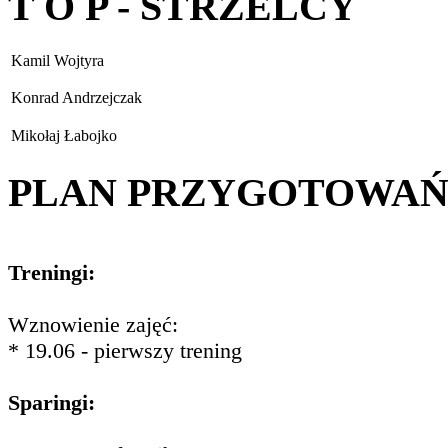
T O P - STRZELCY
Kamil Wojtyra
Konrad Andrzejczak
Mikołaj Łabojko
PLAN PRZYGOTOWA
Treningi:
Wznowienie zajęć:
* 19.06 - pierwszy trening
Sparingi: