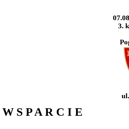
07.08
3. k
Po
ul
W S P A R C I E