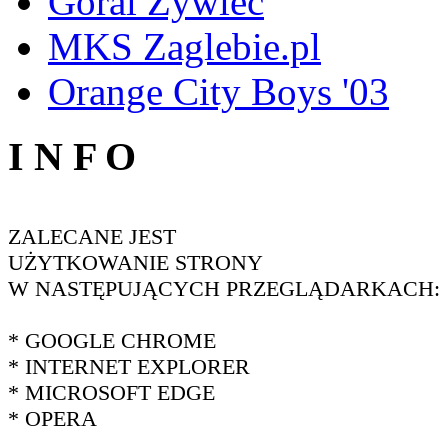
Góral Żywiec
MKS Zaglebie.pl
Orange City Boys '03
I N F O
ZALECANE JEST
UŻYTKOWANIE STRONY
W NASTĘPUJĄCYCH PRZEGLĄDARKACH:
* GOOGLE CHROME
* INTERNET EXPLORER
* MICROSOFT EDGE
* OPERA