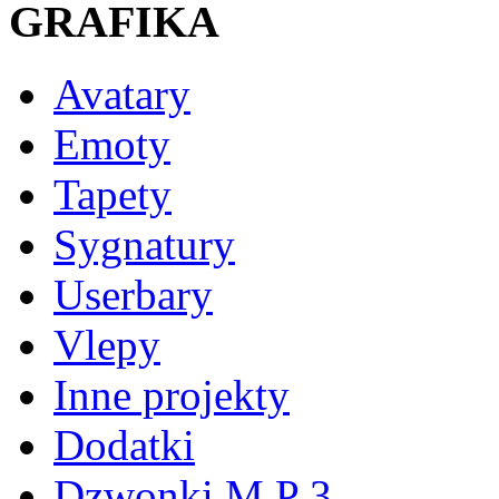
GRAFIKA
Avatary
Emoty
Tapety
Sygnatury
Userbary
Vlepy
Inne projekty
Dodatki
Dzwonki M P 3