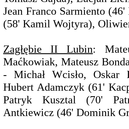
Jean Franco Sarmiento (46'
(58' Kamil Wojtyra), Oliwi
Zagłębie II Lubin
: Mate
Maćkowiak, Mateusz Bondar
- Michał Wcisło, Oskar 
Hubert Adamczyk (61' Kacp
Patryk Kusztal (70' Pat
Antkiewicz (46' Dominik Gr