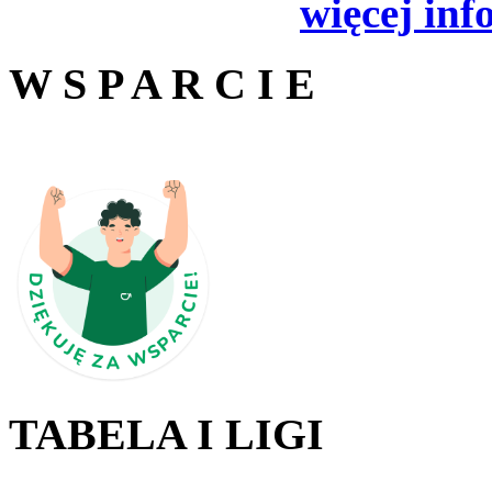
więcej inf
W S P A R C I E
TABELA I LIGI