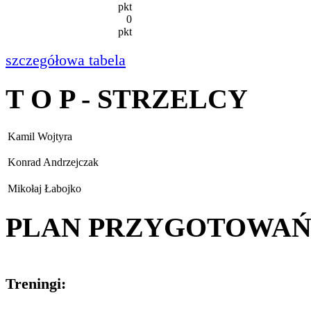
pkt
0
pkt
szczegółowa tabela
T O P - STRZELCY
Kamil Wojtyra
Konrad Andrzejczak
Mikołaj Łabojko
PLAN PRZYGOTOWA
Treningi: