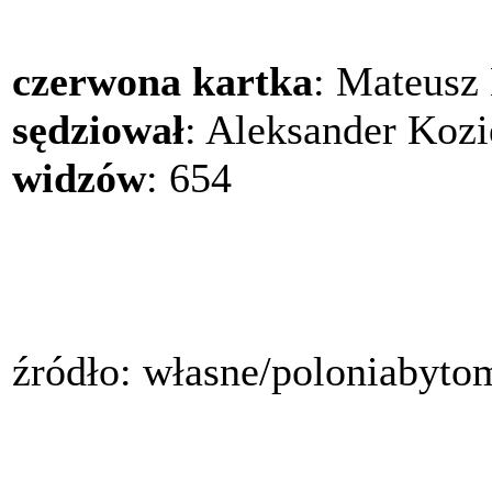
czerwona kartka
: Mateusz 
sędziował
: Aleksander Kozi
widzów
: 654
źródło: własne/poloniabyto