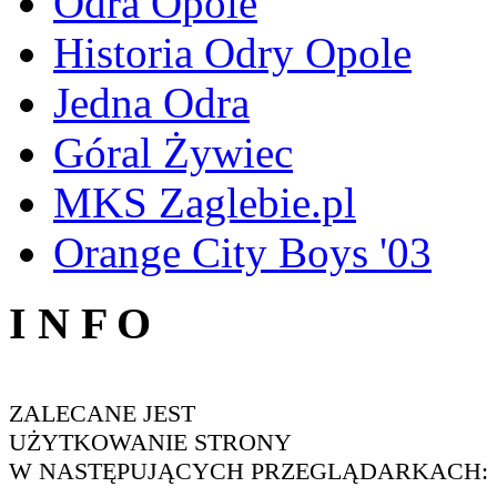
Odra Opole
Historia Odry Opole
Jedna Odra
Góral Żywiec
MKS Zaglebie.pl
Orange City Boys '03
I N F O
ZALECANE JEST
UŻYTKOWANIE STRONY
W NASTĘPUJĄCYCH PRZEGLĄDARKACH: