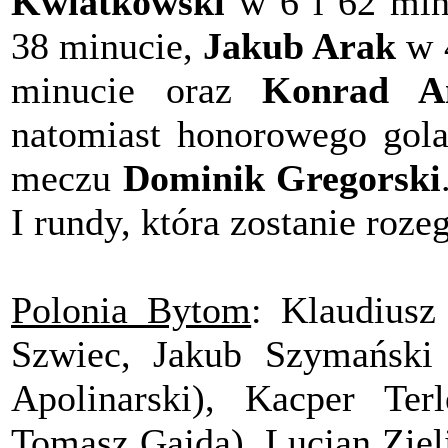
Kwiatkowski
w 6 i 62 min
38 minucie,
Jakub Arak
w 
minucie oraz
Konrad An
natomiast honorowego gola 
meczu
Dominik Gregorski
I rundy, która zostanie roze
Polonia Bytom
: Klaudiusz
Szwiec, Jakub Szymański 
Apolinarski), Kacper Ter
Tomasz Gajda), Lucjan Ziel