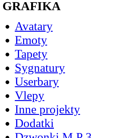
GRAFIKA
Avatary
Emoty
Tapety
Sygnatury
Userbary
Vlepy
Inne projekty
Dodatki
Dzwonki M P 3