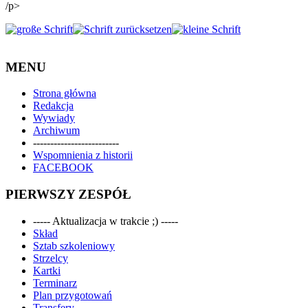
/p>
MENU
Strona główna
Redakcja
Wywiady
Archiwum
-------------------------
Wspomnienia z historii
FACEBOOK
PIERWSZY ZESPÓŁ
----- Aktualizacja w trakcie ;) -----
Skład
Sztab szkoleniowy
Strzelcy
Kartki
Terminarz
Plan przygotowań
Transfery