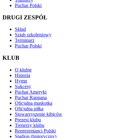
Puchar Polski
DRUGI ZESPÓŁ
Skład
Sztab szkoleniowy
Terminarz
Puchar Polski
KLUB
O klubie
Historia
Hymn
Sukcesy
Puchar Ameryki
Puchar Rappana
Oficjalna maskotka
Oficjalna piłka
Stowarzyszenie kibiców
Prezesi klubu
Trenerzy klubu
Reprezentanci Polski
Stadion (historyczny)