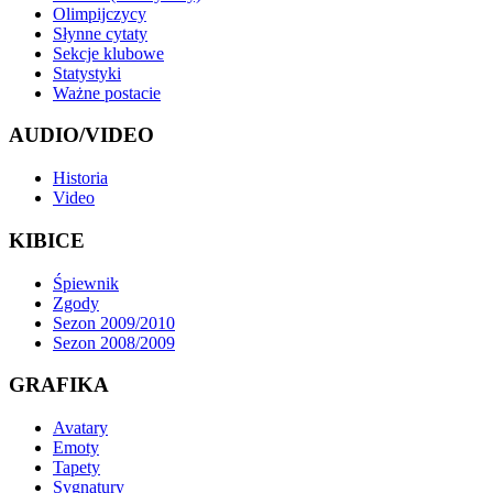
Olimpijczycy
Słynne cytaty
Sekcje klubowe
Statystyki
Ważne postacie
AUDIO/VIDEO
Historia
Video
KIBICE
Śpiewnik
Zgody
Sezon 2009/2010
Sezon 2008/2009
GRAFIKA
Avatary
Emoty
Tapety
Sygnatury