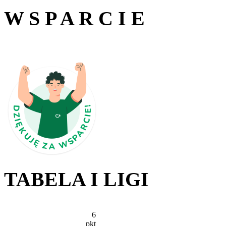
W S P A R C I E
TABELA I LIGI
6
pkt