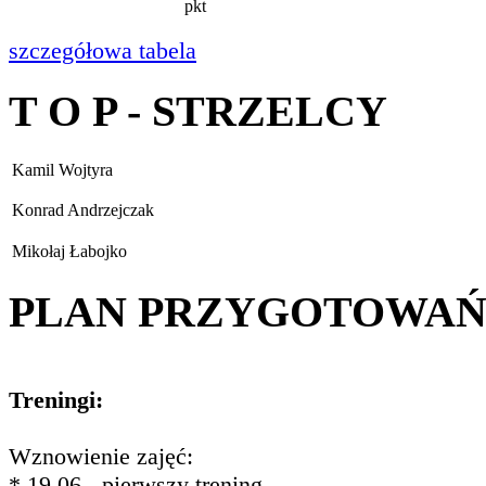
pkt
szczegółowa tabela
T O P - STRZELCY
Kamil Wojtyra
Konrad Andrzejczak
Mikołaj Łabojko
PLAN PRZYGOTOWA
Treningi:
Wznowienie zajęć:
* 19.06 - pierwszy trening