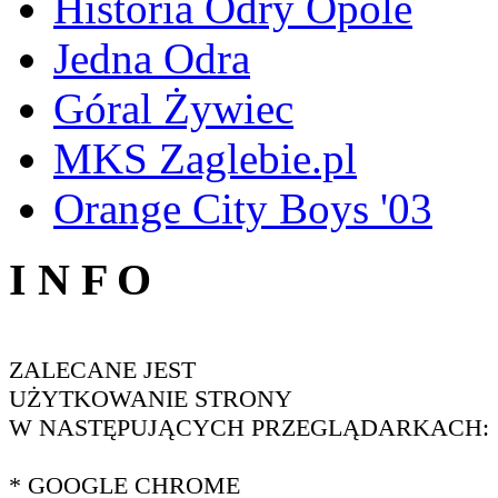
Historia Odry Opole
Jedna Odra
Góral Żywiec
MKS Zaglebie.pl
Orange City Boys '03
I N F O
ZALECANE JEST
UŻYTKOWANIE STRONY
W NASTĘPUJĄCYCH PRZEGLĄDARKACH:
* GOOGLE CHROME