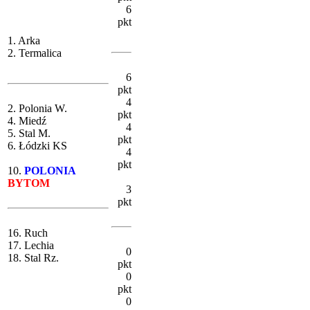
6
pkt
1. Arka
2. Termalica
6
pkt
4
2. Polonia W.
pkt
4. Miedź
4
5. Stal M.
pkt
6. Łódzki KS
4
pkt
10.
POLONIA
BYTOM
3
pkt
16. Ruch
17. Lechia
0
18. Stal Rz.
pkt
0
pkt
0