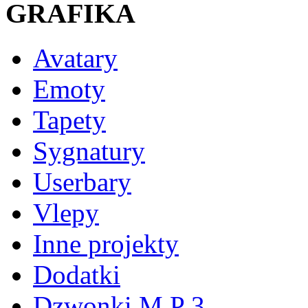
GRAFIKA
Avatary
Emoty
Tapety
Sygnatury
Userbary
Vlepy
Inne projekty
Dodatki
Dzwonki M P 3