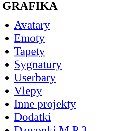
GRAFIKA
Avatary
Emoty
Tapety
Sygnatury
Userbary
Vlepy
Inne projekty
Dodatki
Dzwonki M P 3