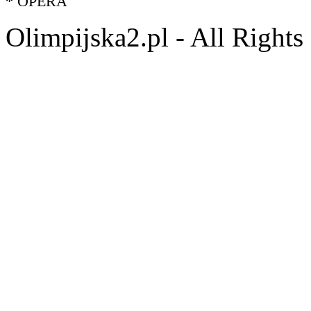
* OPERA
Olimpijska2.pl - All Right