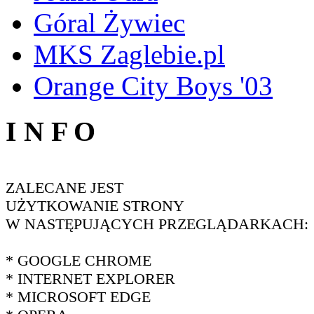
Góral Żywiec
MKS Zaglebie.pl
Orange City Boys '03
I N F O
ZALECANE JEST
UŻYTKOWANIE STRONY
W NASTĘPUJĄCYCH PRZEGLĄDARKACH:
* GOOGLE CHROME
* INTERNET EXPLORER
* MICROSOFT EDGE