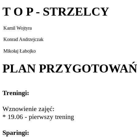
T O P - STRZELCY
Kamil Wojtyra
Konrad Andrzejczak
Mikołaj Łabojko
PLAN PRZYGOTOWA
Treningi:
Wznowienie zajęć:
* 19.06 - pierwszy trening
Sparingi: