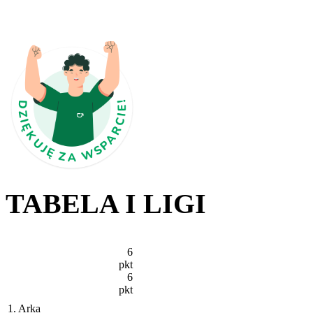
TABELA I LIGI
6
pkt
6
pkt
1. Arka