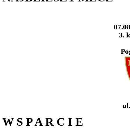
07.08
3. k
Po
ul
W S P A R C I E