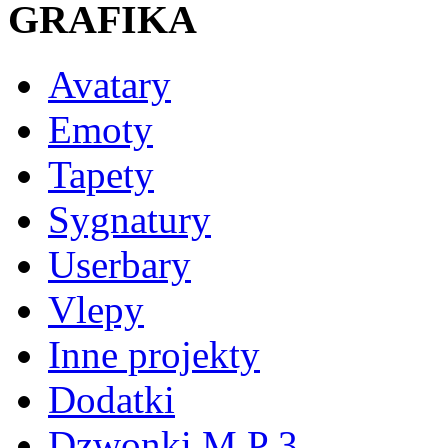
GRAFIKA
Avatary
Emoty
Tapety
Sygnatury
Userbary
Vlepy
Inne projekty
Dodatki
Dzwonki M P 3