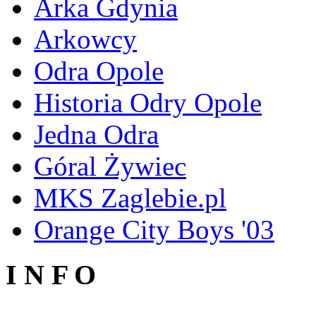
Arka Gdynia
Arkowcy
Odra Opole
Historia Odry Opole
Jedna Odra
Góral Żywiec
MKS Zaglebie.pl
Orange City Boys '03
I N F O