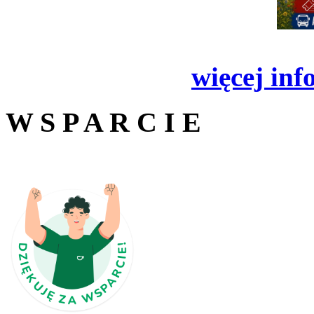
więcej inf
W S P A R C I E