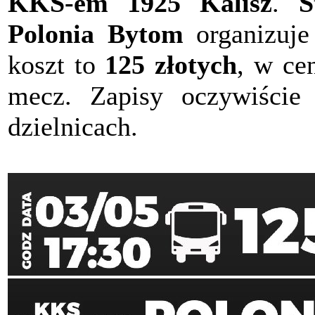
KKS-em 1925 Kalisz
.
S
Polonia Bytom
organizuje
koszt to
125 złotych
, w ce
mecz. Zapisy oczywiści
dzielnicach.