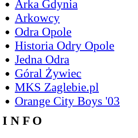
Arka Gdynia
Arkowcy
Odra Opole
Historia Odry Opole
Jedna Odra
Góral Żywiec
MKS Zaglebie.pl
Orange City Boys '03
I N F O