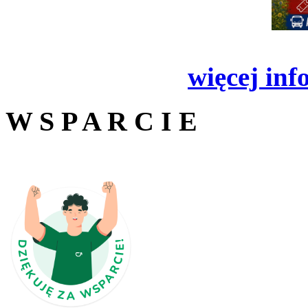
więcej inf
W S P A R C I E