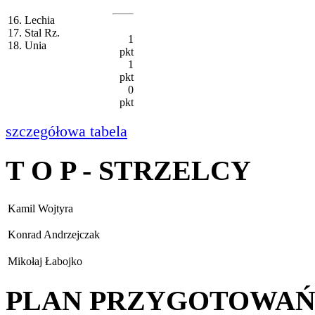
16. Lechia
17. Stal Rz.
1
18. Unia
pkt
1
pkt
0
pkt
szczegółowa tabela
T O P - STRZELCY
Kamil Wojtyra
Konrad Andrzejczak
Mikołaj Łabojko
PLAN PRZYGOTOWA