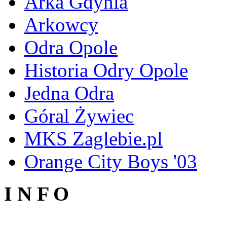
Arka Gdynia
Arkowcy
Odra Opole
Historia Odry Opole
Jedna Odra
Góral Żywiec
MKS Zaglebie.pl
Orange City Boys '03
I N F O