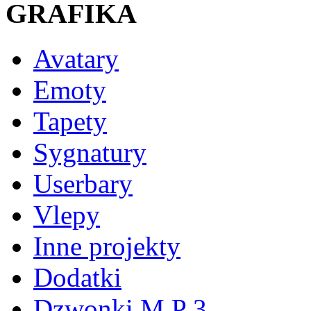
GRAFIKA
Avatary
Emoty
Tapety
Sygnatury
Userbary
Vlepy
Inne projekty
Dodatki
Dzwonki M P 3