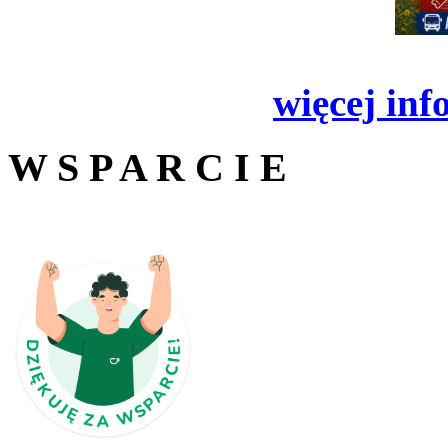
więcej inf
W S P A R C I E