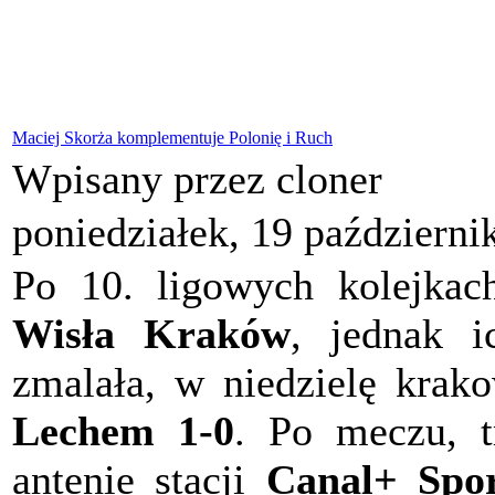
Maciej Skorża komplementuje Polonię i Ruch
Wpisany przez cloner
poniedziałek, 19 październi
Po 10. ligowych kolejkach
Wisła Kraków
, jednak i
zmalała, w niedzielę krak
Lechem
1-0
. Po meczu, t
antenie stacji
Canal+ Spo