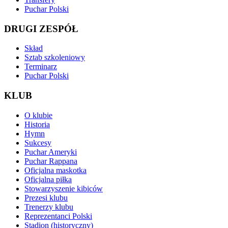
Puchar Polski
DRUGI ZESPÓŁ
Skład
Sztab szkoleniowy
Terminarz
Puchar Polski
KLUB
O klubie
Historia
Hymn
Sukcesy
Puchar Ameryki
Puchar Rappana
Oficjalna maskotka
Oficjalna piłka
Stowarzyszenie kibiców
Prezesi klubu
Trenerzy klubu
Reprezentanci Polski
Stadion (historyczny)