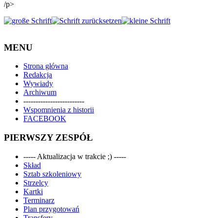
/p>
MENU
Strona główna
Redakcja
Wywiady
Archiwum
-------------------------
Wspomnienia z historii
FACEBOOK
PIERWSZY ZESPÓŁ
----- Aktualizacja w trakcie ;) -----
Skład
Sztab szkoleniowy
Strzelcy
Kartki
Terminarz
Plan przygotowań
Transfery