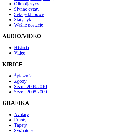
Olimpijczycy
Słynne cytaty
Sekcje klubowe
Statystyki
Ważne postacie
AUDIO/VIDEO
Historia
Video
KIBICE
Śpiewnik
Zgody
Sezon 2009/2010
Sezon 2008/2009
GRAFIKA
Avatary
Emoty
Tapety
Sygnatury