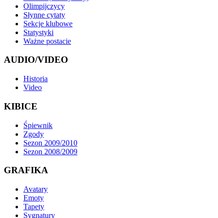
Olimpijczycy
Słynne cytaty
Sekcje klubowe
Statystyki
Ważne postacie
AUDIO/VIDEO
Historia
Video
KIBICE
Śpiewnik
Zgody
Sezon 2009/2010
Sezon 2008/2009
GRAFIKA
Avatary
Emoty
Tapety
Sygnatury