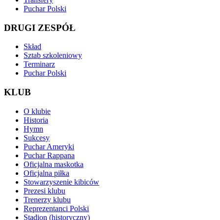
Puchar Polski
DRUGI ZESPÓŁ
Skład
Sztab szkoleniowy
Terminarz
Puchar Polski
KLUB
O klubie
Historia
Hymn
Sukcesy
Puchar Ameryki
Puchar Rappana
Oficjalna maskotka
Oficjalna piłka
Stowarzyszenie kibiców
Prezesi klubu
Trenerzy klubu
Reprezentanci Polski
Stadion (historyczny)