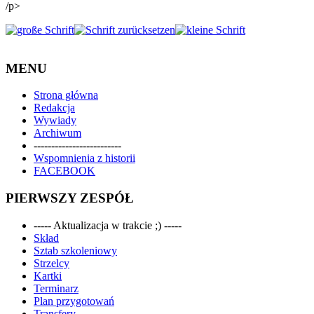
/p>
MENU
Strona główna
Redakcja
Wywiady
Archiwum
-------------------------
Wspomnienia z historii
FACEBOOK
PIERWSZY ZESPÓŁ
----- Aktualizacja w trakcie ;) -----
Skład
Sztab szkoleniowy
Strzelcy
Kartki
Terminarz
Plan przygotowań
Transfery